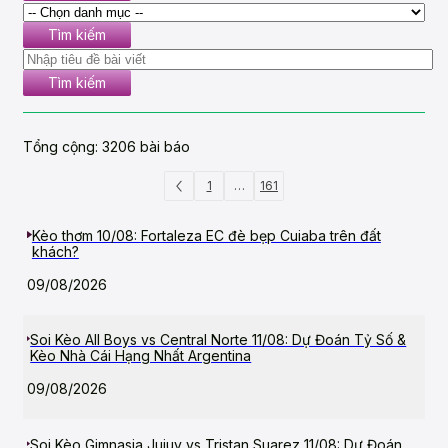
Tìm kiếm
Tìm kiếm
Tổng cộng:
3206
bài báo
1
…
161
Kèo thơm 10/08: Fortaleza EC đè bẹp Cuiaba trên đất
khách?
09/08/2026
Soi Kèo All Boys vs Central Norte 11/08: Dự Đoán Tỷ Số &
Kèo Nhà Cái Hạng Nhất Argentina
09/08/2026
Soi Kèo Gimnasia Jujuy vs Tristan Suarez 11/08: Dự Đoán