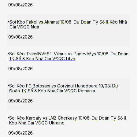
09/08/2026
Soi Kèo Fakel vs Akhmat 10/08: Dự Đoán Tỷ Số & Kèo Nhà
Cái VĐQG Nga
09/08/2026
Soi Kèo TransINVEST Vilnius vs Panevėžys 10/08: Dự Đoán
Tỷ Số & Kèo Nhà Cái VĐQG Lítva
09/08/2026
Soi Kèo FC Botosani vs Corvinul Hunedoara 10/08: Dự
Đoán Tỷ Số & Kèo Nhà Cái VĐQG Romania
09/08/2026
Soi Kèo Karpaty vs LNZ Cherkasy 10/08: Dự Đoán Tỷ Số &
Kèo Nhà Cái VĐQG Ukraine
09/08/2026