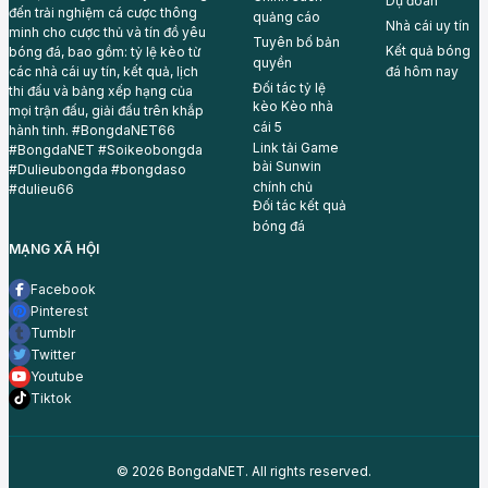
Dự đoán
đến trải nghiệm cá cược thông
quảng cáo
Nhà cái uy tín
minh cho cược thủ và tín đồ yêu
Tuyên bố bản
Kết quả bóng
bóng đá, bao gồm: tỷ lệ kèo từ
quyền
đá hôm nay
các nhà cái uy tín, kết quả, lịch
Đối tác tỷ lệ
thi đấu và bảng xếp hạng của
kèo
Kèo nhà
mọi trận đấu, giải đấu trên khắp
cái 5
hành tinh. #BongdaNET66
Link tải Game
#BongdaNET #Soikeobongda
bài
Sunwin
#Dulieubongda #bongdaso
chính chủ
#dulieu66
Đối tác
kết quả
bóng đá
MẠNG XÃ HỘI
Facebook
Pinterest
Tumblr
Twitter
Youtube
Tiktok
© 2026 BongdaNET. All rights reserved.