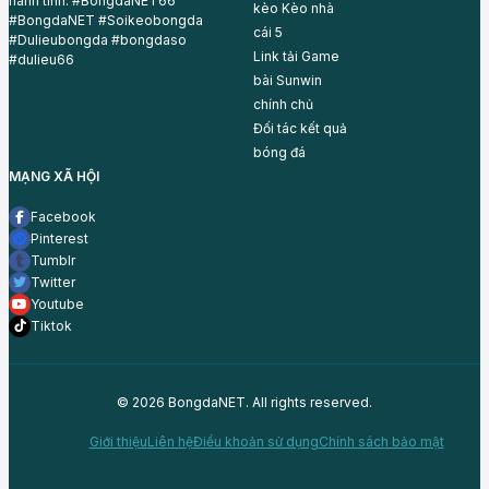
hành tinh. #BongdaNET66
quả bóng đá
hôm nay và đêm qua một cách chi tiết.
kèo
Kèo nhà
#BongdaNET #Soikeobongda
Lịch Thi đấu và Bảng Xếp Hạng Liên tục:
Nắm bắt
lịc
cái 5
#Dulieubongda #bongdaso
Bảng xếp hạng
các giải đấu cũng được cập nhật liên tụ
Link tải Game
#dulieu66
phong độ gần nhất của các đội.
bài
Sunwin
Phân tích Chi tiết Từng Trận Đấu:
Chúng tôi không chỉ
chính chủ
lệ kiểm soát bóng
, số lần tấn công nguy hiểm,
tỷ số ph
Đối tác
kết quả
cái nhìn toàn diện về diễn biến trên sân.
bóng đá
MẠNG XÃ HỘI
Facebook
Pinterest
Tumblr
Twitter
Youtube
Tiktok
© 2026 BongdaNET. All rights reserved.
Giới thiệu
Liên hệ
Điều khoản sử dụng
Chính sách bảo mật