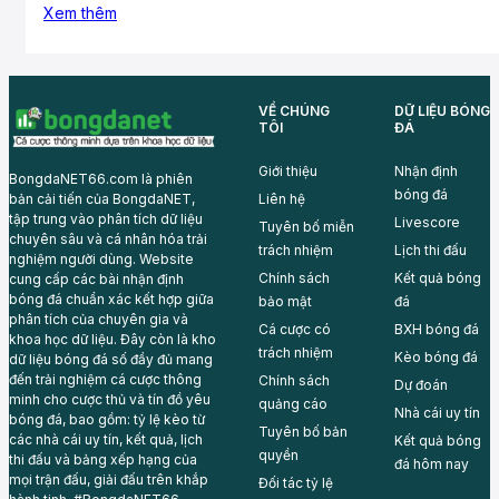
Xem thêm
Video Giới thiệu và hướn
Với sự bùng nổ của khoa học dữ liệu, thế giới bóng đá và cá c
vị tột cùng.
VỀ CHÚNG
DỮ LIỆU BÓNG
Tiếp nối hành trình hơn một thập kỷ, BongdaNET, một thương hi
TÔI
ĐÁ
BongdaNET
phiên bản cải tiến, hay
BongdaNET
66
tại địa c
phá, định hình lại trải nghiệm bóng đá số bằng sức mạnh của
k
Giới thiệu
Nhận định
BongdaNET66.com là phiên
bóng đá
Sự ra đời của
BongdaNET
66 còn là sự kết hợp chiến lược với
Liên hệ
bản cải tiến của BongdaNET,
tập trung vào phân tích dữ liệu
chỉ cung cấp tin tức mà còn mang đến một công cụ mạnh mẽ: m
Livescore
Tuyên bố miễn
chuyên sâu và cá nhân hóa trải
cá cược thông minh dựa trên khoa học dữ liệu
.
trách nhiệm
Lịch thi đấu
nghiệm người dùng. Website
Chính sách
Kết quả bóng
cung cấp các bài nhận định
Kho Dữ liệu Số Hoàn
chỉnh
và Chuyên sâu
bóng đá chuẩn xác kết hợp giữa
bảo mật
đá
phân tích của chuyên gia và
BongdaNET
66 là kho dữ liệu khổng lồ, nơi bạn có thể tìm t
Cá cược có
BXH bóng đá
khoa học dữ liệu. Đây còn là kho
cấp các dữ liệu quan trọng nhất để bạn luôn nắm bắt được mọi 
trách nhiệm
Kèo bóng đá
dữ liệu bóng đá số đầy đủ mang
đến trải nghiệm cá cược thông
Chính sách
Tỷ lệ Kèo Nhà Cái Đa Dạng:
Cập nhật
tỷ lệ kèo nhà c
Dự đoán
minh cho cược thủ và tín đồ yêu
quảng cáo
Hill, Crown, Macauslot
, cùng nhiều nhà cái khác như 
Nhà cái uy tín
bóng đá, bao gồm: tỷ lệ kèo từ
châu Á, châu Âu, Tài Xỉu, cho đến kèo phạt góc, thẻ phạ
Tuyên bố bản
các nhà cái uy tín, kết quả, lịch
Kết quả bóng
Livescore và Kết quả Bóng đá Nhanh nhất:
Theo dõi
quyền
thi đấu và bảng xếp hạng của
đá hôm nay
trên toàn cầu. Mọi bàn thắng, thẻ phạt hay tình huống 
mọi trận đấu, giải đấu trên khắp
Đối tác tỷ lệ