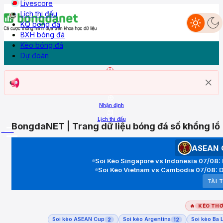
Livescore
Lịch thi đấu
KQ bóng đá
Dự đoán
BXH bóng đá
Nhận định
Livescore
Lịch thi đấu
KQ Bóng đá
BXH
Kèo bóng đá
Kèo bóng đá
Dự đoán
Trang chủ
ASEAN Cup 26
Nhận định
Lịch thi đấu
BongdaNET | Trang dữ liệu bóng đá số khổng lổ 
More
ASEAN 
Soi Kèo Singapore vs Indonesia 07/08:
Soi Kèo Vietnam vs Cambodia 07/08: D
TÀI 
🔥
KÈO TH
Soi kèo ASEAN Cup
Soi kèo Argentina
Soi kèo Ba 
2
12