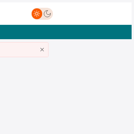
Cược Rikvip
Cược B52
Cược GO88
Cược 789CLUB