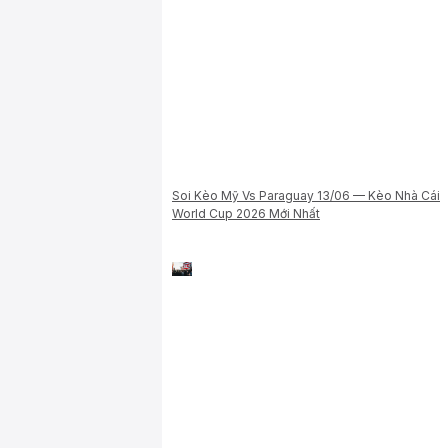
Soi Kèo Mỹ Vs Paraguay 13/06 — Kèo Nhà Cái
World Cup 2026 Mới Nhất