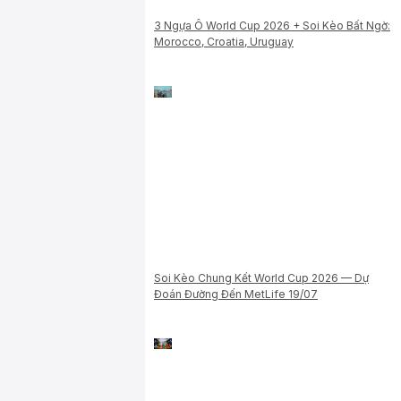
3 Ngựa Ô World Cup 2026 + Soi Kèo Bất Ngờ:
Morocco, Croatia, Uruguay
Soi Kèo Chung Kết World Cup 2026 — Dự
Đoán Đường Đến MetLife 19/07