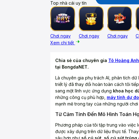
Top nhà cái uy tín
Chơi ngay
Chơi ngay
Chơi ngay
C
Xem chi tiết
Chia sẻ của chuyên gia
Tô Hoàng Anh
tại BongdaNET.
Là chuyên gia phụ trách AI, phân tích dữ 
triết lý đã thay đổi hoàn toàn cách tôi ti
sang một lĩnh vực ứng dụng
khoa học dữ
những công cụ phù hợp,
máy tính dự đ
mạnh mẽ trong tay của những người chơi
Từ Cảm Tính Đến Mô Hình Toán H
Phương pháp của tôi tập trung vào việc l
được xây dựng trên dữ liệu thực tế. Thay 
sâu hơn như
số cú sút, số cú sút trúng