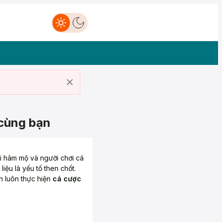
 cùng bạn
i hâm mộ và người chơi cá
liệu là yếu tố then chốt.
ạn luôn thực hiện
cá cược