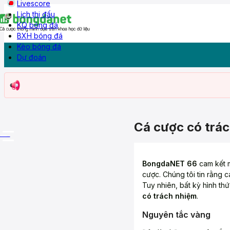
Livescore
Lịch thi đấu
KQ bóng đá
Dự đoán
BXH bóng đá
Nhận định
Livescore
Lịch thi đấu
KQ Bóng đá
BXH
Kèo bóng đá
Kèo bóng đá
Dự đoán
Cá cược có trá
More
BongdaNET 66
cam kết m
cược. Chúng tôi tin rằng cá
Tuy nhiên, bất kỳ hình th
có trách nhiệm
.
Nguyên tắc vàng