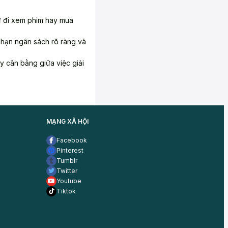
như đi xem phim hay mua
i hạn ngân sách rõ ràng và
y cân bằng giữa việc giải
hay nóng giận. Cảm xúc
g mục đích quan trọng
MẠNG XÃ HỘI
Facebook
Pinterest
Tumblr
Twitter
Youtube
Tiktok