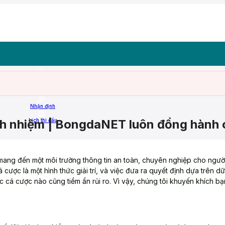
Trang chủ
ASEAN Cup 26
Nhận định
Lịch thi đấu
ch nhiệm | BongdaNET luôn đồng hành
ang đến một môi trường thông tin an toàn, chuyên nghiệp cho ngườ
 cược là một hình thức giải trí, và việc đưa ra quyết định dựa trên dữ 
ức cá cược nào cũng tiềm ẩn rủi ro. Vì vậy, chúng tôi khuyến khích b