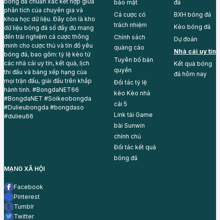
bóng đá chuẩn xác kết hợp giữa
bảo mật
đá
Khuyến mãi và Ưu đãi
phân tích của chuyên gia và
Cá cược có
BXH bóng đá
khoa học dữ liệu. Đây còn là kho
Các chương trình khuyến mãi là một phần không thể
trách nhiệm
Kèo bóng đá
dữ liệu bóng đá số đầy đủ mang
thiếu trong thế giới cá cược. Phân tích của chúng tôi đi
đến trải nghiệm cá cược thông
Chính sách
Dự đoán
sâu vào sự phức tạp của các ưu đãi, từ tiền thưởng
minh cho cược thủ và tín đồ yêu
quảng cáo
Nhà cái uy tín
đăng ký, thưởng nạp tiền đến các chương trình hoàn trả
bóng đá, bao gồm: tỷ lệ kèo từ
Tuyên bố bản
các nhà cái uy tín, kết quả, lịch
Kết quả bóng
và thưởng VIP. Chúng tôi cung cấp cái nhìn toàn diện về
quyền
thi đấu và bảng xếp hạng của
đá hôm nay
giá trị thực sự của các chương trình này, giúp bạn hiểu
mọi trận đấu, giải đấu trên khắp
Đối tác tỷ lệ
rõ các điều kiện, yêu cầu và giới hạn để tận dụng tối đa
hành tinh. #BongdaNET66
kèo
Kèo nhà
lợi ích mà chúng mang lại.
#BongdaNET #Soikeobongda
cái 5
#Dulieubongda #bongdaso
Giao dịch nạp và rút tiền
Link tải Game
#dulieu66
bài
Sunwin
Hiệu quả và tiện lợi của các giao dịch là yếu tố quan
chính chủ
trọng trong trải nghiệm cá cược. Chúng tôi đánh giá kỹ
Đối tác
kết quả
lưỡng các phương thức nạp và rút tiền mà mỗi nền tảng
bóng đá
cung cấp. Sự đa dạng về phương thức thanh toán, bao
MẠNG XÃ HỘI
gồm thẻ tín dụng, thẻ ghi nợ, chuyển khoản ngân hàng
và ví điện tử, góp phần mang lại một trải nghiệm tổng thể
Facebook
hài lòng.
Pinterest
Tumblr
Tốc độ thanh toán
Twitter