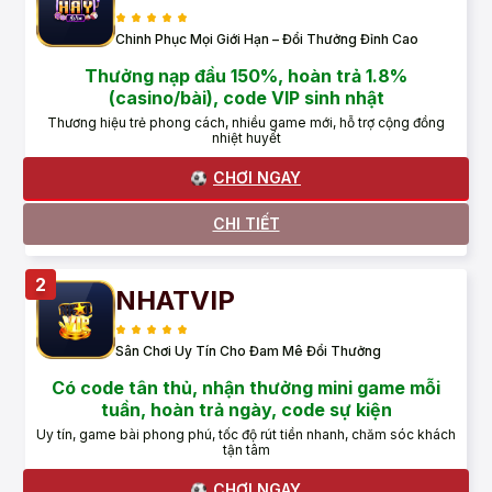
Chinh Phục Mọi Giới Hạn – Đổi Thưởng Đỉnh Cao
Thưởng nạp đầu 150%, hoàn trả 1.8%
(casino/bài), code VIP sinh nhật
Thương hiệu trẻ phong cách, nhiều game mới, hỗ trợ cộng đồng
nhiệt huyết
CHƠI NGAY
CHI TIẾT
NHATVIP
Sân Chơi Uy Tín Cho Đam Mê Đổi Thưởng
Có code tân thủ, nhận thưởng mini game mỗi
tuần, hoàn trả ngày, code sự kiện
Uy tín, game bài phong phú, tốc độ rút tiền nhanh, chăm sóc khách
tận tâm
CHƠI NGAY