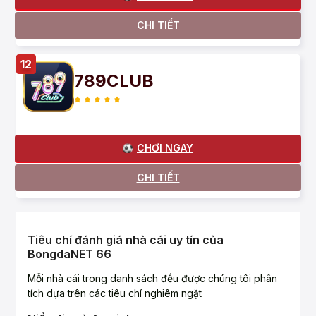
CHI TIẾT
789CLUB
CHƠI NGAY
CHI TIẾT
Tiêu chí đánh giá nhà cái uy tín của
BongdaNET 66
Mỗi nhà cái trong danh sách đều được chúng tôi phân
tích dựa trên các tiêu chí nghiêm ngặt