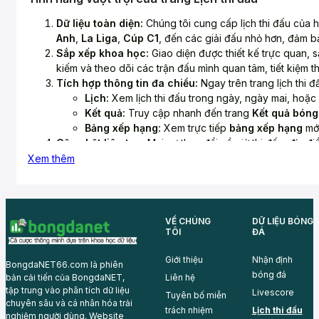
Dữ liệu toàn diện:
Chúng tôi cung cấp lịch thi đấu của h
Anh
,
La Liga
,
Cúp C1
, đến các giải đấu nhỏ hơn, đảm b
Sắp xếp khoa học:
Giao diện được thiết kế trực quan, 
kiếm và theo dõi các trận đấu mình quan tâm, tiết kiệm t
Tích hợp thông tin đa chiều:
Ngay trên trang lịch thi 
Lịch:
Xem lịch thi đấu trong ngày, ngày mai, hoặc 
Kết quả:
Truy cập nhanh đến trang
Kết quả bóng
Bảng xếp hạng:
Xem trực tiếp
bảng xếp hạng
mới
Cập nhật liên tục:
Mọi sự thay đổi về giờ thi đấu, địa 
nhận được thông tin chính xác nhất.
Xem thêm
Hướng dẫn sử dụng trang Lịch thi đấu
Sử dụng trang Lịch thi đấu tại BongdaNET 66 vô cùng đơn giả
VỀ CHÚNG
DỮ LIỆU BÓNG
Chọn ngày:
Sử dụng các tab ở đầu trang để xem lịch th
TÔI
ĐÁ
Tìm kiếm theo giải đấu:
Cuộn xuống danh sách các giải 
Giới thiệu
Nhận định
chóng.
BongdaNET66.com là phiên
bóng đá
Xem thông tin liên quan:
Nhấn vào các liên kết “Lịch”,
Liên hệ
bản cải tiến của BongdaNET,
tập trung vào phân tích dữ liệu
Livescore
Tuyên bố miễn
Với trang Lịch thi đấu của
BongdaNET 66
, bạn sẽ luôn là ng
chuyên sâu và cá nhân hóa trải
trách nhiệm
Lịch thi đấu
nghiệm người dùng. Website
trọn vẹn nhất.