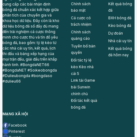
Chính sách
Kết quả bóng
cung cấp các bài nhận định
bóng đá chuẩn xác kết hợp giữa
bảo mật
đá
phân tích của chuyên gia và
Cá cược có
BXH bóng đá
khoa học dữ liệu. Đây còn là kho
trách nhiệm
Kèo bóng đá
dữ liệu bóng đá số đầy đủ mang
đến trải nghiệm cá cược thông
Chính sách
Dự đoán
minh cho cược thủ và tín đồ yêu
quảng cáo
Nhà cái uy tín
bóng đá, bao gồm: tỷ lệ kèo từ
Tuyên bố bản
các nhà cái uy tín, kết quả, lịch
Kết quả bóng
quyền
thi đấu và bảng xếp hạng của
đá hôm nay
mọi trận đấu, giải đấu trên khắp
Đối tác tỷ lệ
hành tinh. #BongdaNET66
kèo
Kèo nhà
#BongdaNET #Soikeobongda
cái 5
#Dulieubongda #bongdaso
Link tải Game
#dulieu66
bài
Sunwin
chính chủ
Đối tác
kết quả
bóng đá
MẠNG XÃ HỘI
Facebook
Pinterest