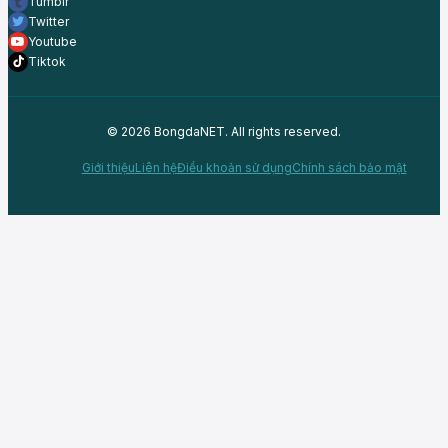
Tumblr
Twitter
Youtube
Tiktok
© 2026 BongdaNET. All rights reserved.
Giới thiệu
Liên hệ
Điều khoản sử dụng
Chính sách bảo mật