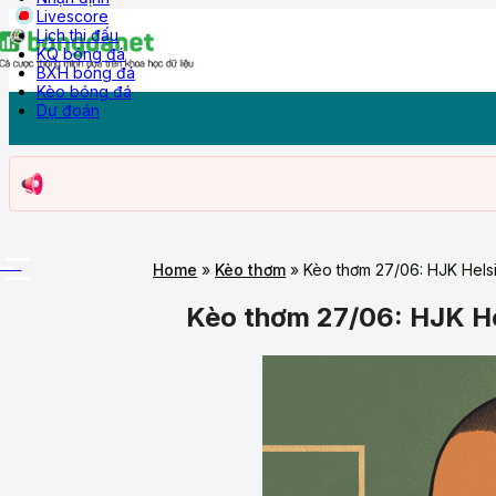
Livescore
Lịch thi đấu
KQ bóng đá
Dự đoán
BXH bóng đá
Nhận định
Livescore
Lịch thi đấu
KQ Bóng đá
BXH
Kèo bóng đá
Kèo bóng đá
Dự đoán
More
Home
»
Kèo thơm
»
Kèo thơm 27/06: HJK Helsi
Kèo thơm 27/06: HJK He