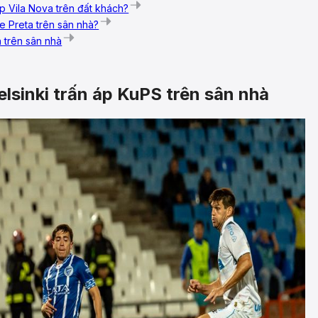
p Vila Nova trên đất khách?
 Preta trên sân nhà?
 trên sân nhà
lsinki trấn áp KuPS trên sân nhà