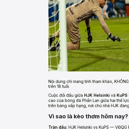
Nội dung chỉ mang tính tham khảo, KHÔNG 
trên 18 tuổi.
Cuộc đối đầu giữa
HJK Helsinki
và
KuPS
cao của bóng đá Phần Lan giữa hai thế lực
trên bảng xếp hạng, nơi chủ nhà HJK đang n
Vì sao là kèo thơm hôm nay?
Trận đấu:
HJK Helsinki vs KuPS — VĐQG P