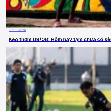
08/08/2026
Kèo thơm 09/08: Hôm nay tạm chưa có kè