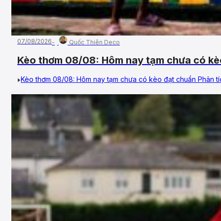
07/08/2026
Quốc Thiên Deco
Kèo thơm 08/08: Hôm nay tạm chưa có kè
Kèo thơm 08/08: Hôm nay tạm chưa có kèo đạt chuẩn Phân tí