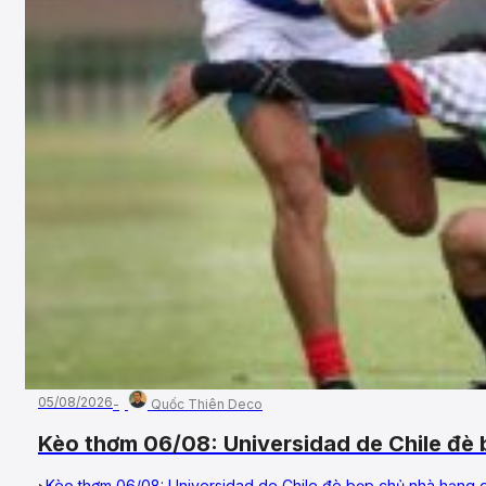
05/08/2026
Quốc Thiên Deco
Kèo thơm 06/08: Universidad de Chile đè 
Kèo thơm 06/08: Universidad de Chile đè bẹp chủ nhà hạng dư