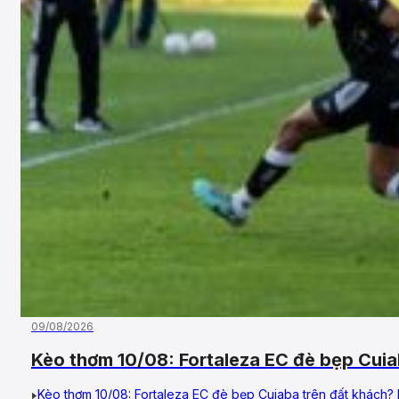
09/08/2026
Kèo thơm 10/08: Fortaleza EC đè bẹp Cuia
Kèo thơm 10/08: Fortaleza EC đè bẹp Cuiaba trên đất khách? 