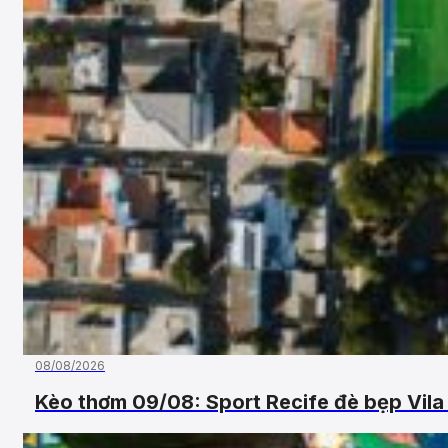
08/08/2026
Kèo thơm 09/08: Sport Recife đè bẹp Vila