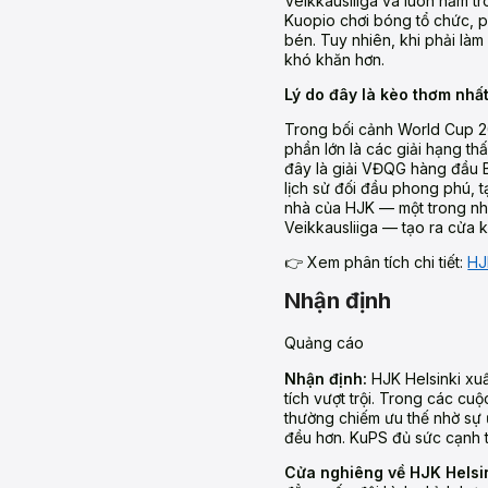
Veikkausliiga và luôn nằm t
Kuopio chơi bóng tổ chức, 
bén. Tuy nhiên, khi phải là
khó khăn hơn.
Lý do đây là kèo thơm nhấ
Trong bối cảnh World Cup 20
phần lớn là các giải hạng thấ
đây là giải VĐQG hàng đầu Bắ
lịch sử đối đầu phong phú, t
nhà của HJK — một trong nhữ
Veikkausliiga — tạo ra cửa 
👉 Xem phân tích chi tiết:
HJ
Nhận định
Quảng cáo
Nhận định:
HJK Helsinki xuấ
tích vượt trội. Trong các cuộ
thường chiếm ưu thế nhờ sự 
đều hơn. KuPS đủ sức cạnh t
Cửa nghiêng về HJK Helsi