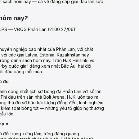
nh sách hôm nay — cả về đẳng cấp giải đấu lẫn sức
 hôm nay?
KuPS — VĐQG Phần Lan (21:00 27/06)
chuyên nghiệp cao nhất của Phần Lan, với chất
 với các giải Latvia, Estonia, Kazakhstan hay
trong danh sách hôm nay. Trận HJK Helsinki vs
rby quốc gia” đáng xem nhất Bắc Âu, hai đội
ôi đầu bảng mỗi mùa.
ủ đô
hành công nhất lịch sử bóng đá Phần Lan với số lần
 Thi đấu trên sân nhà Bolt Arena, HJK luôn tạo ra
 bóng thủ đô sở hữu lực lượng đồng đều, kinh nghiệm
 kiểm soát bóng tốt — những yếu tố giúp họ thường
cầu lớn.
opio
à đối trọng xứng tầm, từng đăng quang