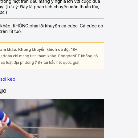
 trong một trận đấu mang ý nghĩa lớn với cuộc đua
ày.
(Lưu ý: Đây là phân tích chuyên môn thuần túy,
ợc.)
m khảo, KHÔNG phải lời khuyên cá cược. Cá cược có
rên 18 tuổi.
tham khảo. Không khuyến khích cá độ. 18+.
à dự đoán chỉ mang tính tham khảo. BongdaNET không cổ
áp luật địa phương (18+ tại hầu hết quốc gia).
á
soi kèo
ục