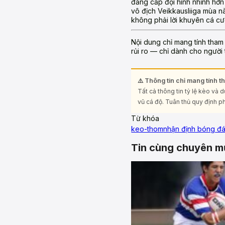
đẳng cấp đội hình nhỉnh hơn
vô địch Veikkausliiga mùa n
không phải lời khuyên cá cư
Nội dung chỉ mang tính tha
rủi ro — chỉ dành cho người t
⚠️ Thông tin chỉ mang tính 
Tất cả thông tin tỷ lệ kèo v
vũ cá độ. Tuân thủ quy định ph
Từ khóa
keo-thom
nhận định bóng đ
Tin cùng chuyên m