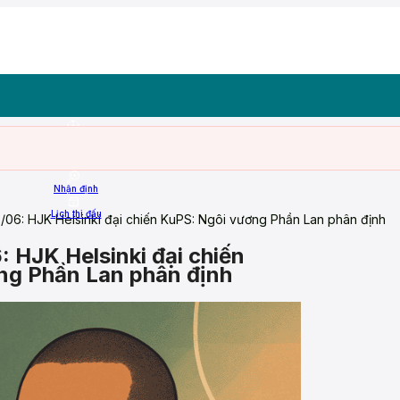
Trang chủ
ASEAN Cup 26
Nhận định
Lịch thi đấu
/06: HJK Helsinki đại chiến KuPS: Ngôi vương Phần Lan phân định
 HJK Helsinki đại chiến
ng Phần Lan phân định