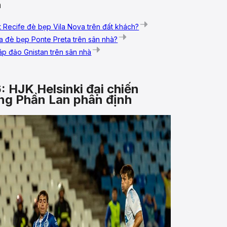
n
 Recife đè bẹp Vila Nova trên đất khách?
a đè bẹp Ponte Preta trên sân nhà?
p đảo Gnistan trên sân nhà
 HJK Helsinki đại chiến
ng Phần Lan phân định