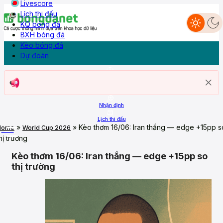
Livescore
Lịch thi đấu
KQ bóng đá
Dự đoán
BXH bóng đá
Nhận định
Livescore
Lịch thi đấu
KQ Bóng đá
BXH
Kèo bóng đá
Kèo bóng đá
Dự đoán
Trang chủ
ASEAN Cup 26
Nhận định
Lịch thi đấu
»
»
Kèo thơm 16/06: Iran thắng — edge +15pp s
Home
World Cup 2026
More
hị trường
Kèo thơm 16/06: Iran thắng — edge +15pp so
thị trường