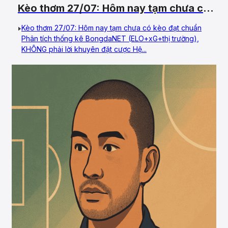
Kèo thơm 27/07: Hôm nay tạm chưa có
kèo đạt chuẩn
Kèo thơm 27/07: Hôm nay tạm chưa có kèo đạt chuẩn
Phân tích thống kê BongdaNET (ELO+xG+thị trường),
KHÔNG phải lời khuyên đặt cược Hệ...