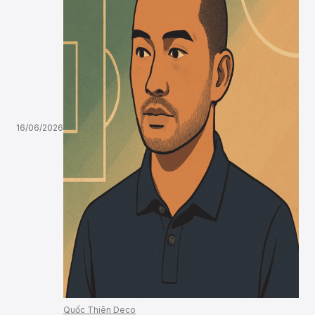
16/06/2026
Quốc Thiên Deco