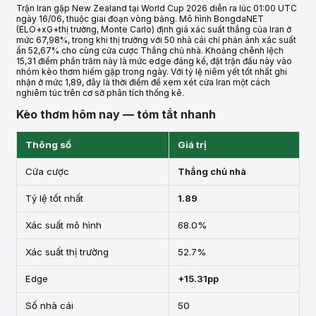
Trận Iran gặp New Zealand tại World Cup 2026 diễn ra lúc 01:00 UTC
ngày 16/06, thuộc giai đoạn vòng bảng. Mô hình BongdaNET
(ELO+xG+thị trường, Monte Carlo) định giá xác suất thắng của Iran ở
mức 67,98%, trong khi thị trường với 50 nhà cái chỉ phản ánh xác suất
ẩn 52,67% cho cùng cửa cược Thắng chủ nhà. Khoảng chênh lệch
15,31 điểm phần trăm này là mức edge đáng kể, đặt trận đấu này vào
nhóm kèo thơm hiếm gặp trong ngày. Với tỷ lệ niêm yết tốt nhất ghi
nhận ở mức 1,89, đây là thời điểm để xem xét cửa Iran một cách
nghiêm túc trên cơ sở phân tích thống kê.
Kèo thơm hôm nay — tóm tắt nhanh
Thông số
Giá trị
Cửa cược
Thắng chủ nhà
Tỷ lệ tốt nhất
1.89
Xác suất mô hình
68.0%
Xác suất thị trường
52.7%
Edge
+15.31pp
Số nhà cái
50