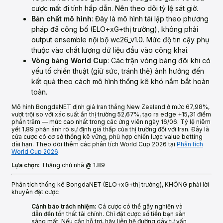
cược mất đi tính hấp dẫn. Nên theo dõi tỷ lệ sát giờ.
Bản chất mô hình
: Đây là mô hình tái lập theo phương
pháp đã công bố (ELO+xG+thị trường), không phải
output ensemble nội bộ wc26_v1.0. Mức độ tin cậy phụ
thuộc vào chất lượng dữ liệu đầu vào công khai.
Vòng bảng World Cup
: Các trận vòng bảng đôi khi có
yếu tố chiến thuật (giữ sức, tránh thẻ) ảnh hưởng đến
kết quả theo cách mô hình thống kê khó nắm bắt hoàn
toàn.
Mô hình BongdaNET định giá Iran thắng New Zealand ở mức 67,98%,
vượt trội so với xác suất ẩn thị trường 52,67%, tạo ra edge +15,31 điểm
phần trăm — mức cao nhất trong các ứng viên ngày 16/06. Tỷ lệ niêm
yết 1,89 phản ánh rõ sự định giá thấp của thị trường đối với Iran. Đây là
cửa cược có cơ sở thống kê vững, phù hợp chiến lược value betting
dài hạn. Theo dõi thêm các phân tích World Cup 2026 tại
Phân tích
World Cup 2026
.
Lựa chọn:
Thắng chủ nhà @ 1.89
Phân tích thống kê BongdaNET (ELO+xG+thị trường), KHÔNG phải lời
khuyên đặt cược
Cảnh báo trách nhiệm:
Cá cược có thể gây nghiện và
dẫn đến tổn thất tài chính. Chỉ đặt cược số tiền bạn sẵn
sàng mất. Nếu cần hỗ trợ, hãy liên hệ đường dây tư vấn