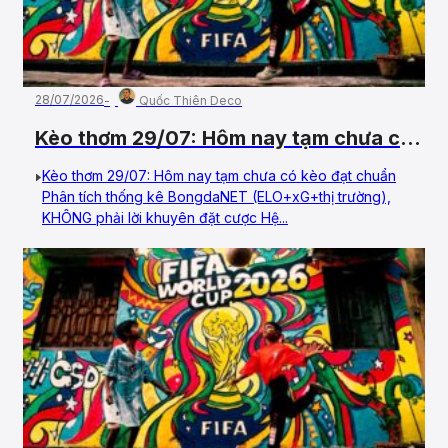
28/07/2026
Quốc Thiên Deco
Kèo thơm 29/07: Hôm nay tạm chưa có
kèo đạt chuẩn
Kèo thơm 29/07: Hôm nay tạm chưa có kèo đạt chuẩn
Phân tích thống kê BongdaNET (ELO+xG+thị trường),
KHÔNG phải lời khuyên đặt cược Hệ...