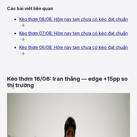
Các bài viết liên quan
Kèo thơm 08/08: Hôm nay tạm chưa có kèo đạt chuẩn
Kèo thơm 07/08: Hôm nay tạm chưa có kèo đạt chuẩn
Kèo thơm 06/08: Hôm nay tạm chưa có kèo đạt chuẩn
Kèo thơm 16/06: Iran thắng — edge +15pp so
thị trường