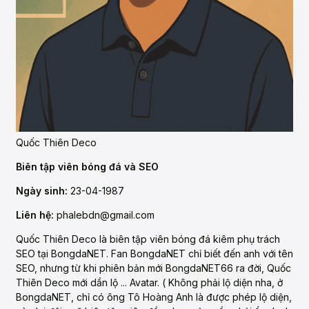
Quốc Thiên Deco
Biên tập viên bóng đá và SEO
Ngày sinh:
23-04-1987
Liên hệ:
phalebdn@gmail.com
Quốc Thiên Deco là biên tập viên bóng đá kiêm phụ trách
SEO tại BongdaNET. Fan BongdaNET chỉ biết đến anh với tên
SEO, nhưng từ khi phiên bản mới BongdaNET66 ra đời, Quốc
Thiên Deco mới dần lộ ... Avatar. ( Không phải lộ diện nha, ở
BongdaNET, chỉ có ông Tô Hoàng Anh là được phép lộ diện,