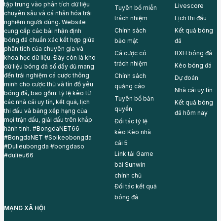
tập trung vào phân tích dữ liệu
Livescore
Tuyên bố miễn
chuyên sâu và cá nhân hóa trải
trách nhiệm
Lịch thi đấu
nghiệm người dùng. Website
Chính sách
Kết quả bóng
cung cấp các bài nhận định
bóng đá chuẩn xác kết hợp giữa
bảo mật
đá
phân tích của chuyên gia và
Cá cược có
BXH bóng đá
khoa học dữ liệu. Đây còn là kho
trách nhiệm
Kèo bóng đá
dữ liệu bóng đá số đầy đủ mang
đến trải nghiệm cá cược thông
Chính sách
Dự đoán
minh cho cược thủ và tín đồ yêu
quảng cáo
Nhà cái uy tín
bóng đá, bao gồm: tỷ lệ kèo từ
Tuyên bố bản
các nhà cái uy tín, kết quả, lịch
Kết quả bóng
quyền
thi đấu và bảng xếp hạng của
đá hôm nay
mọi trận đấu, giải đấu trên khắp
Đối tác tỷ lệ
hành tinh. #BongdaNET66
kèo
Kèo nhà
#BongdaNET #Soikeobongda
cái 5
#Dulieubongda #bongdaso
Link tải Game
#dulieu66
bài
Sunwin
chính chủ
Đối tác
kết quả
bóng đá
MẠNG XÃ HỘI