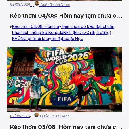
03/08/2026
Quốc Thiên Deco
Kèo thơm 04/08: Hôm nay tạm chưa có
kèo đạt chuẩn
Kèo thơm 04/08: Hôm nay tạm chưa có kèo đạt chuẩn
Phân tích thống kê BongdaNET (ELO+xG+thị trường),
KHÔNG phải lời khuyên đặt cược Hệ...
02/08/2026
Quốc Thiên Deco
Kèo thơm 03/08: Hôm nay tạm chưa có