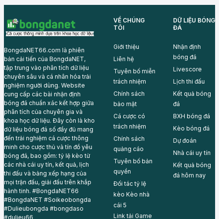
vị tột cùng.
VỀ CHÚNG
DỮ LIỆU BÓNG
Tiếp nối hành trình hơn một thập kỷ, BongdaNET, một thương hi
TÔI
ĐÁ
BongdaNET
phiên bản cải tiến, hay
BongdaNET
66
tại địa c
phá, định hình lại trải nghiệm bóng đá số bằng sức mạnh của
k
Giới thiệu
Nhận định
BongdaNET66.com là phiên
bóng đá
Sự ra đời của
BongdaNET
66 còn là sự kết hợp chiến lược với
Liên hệ
bản cải tiến của BongdaNET,
tập trung vào phân tích dữ liệu
chỉ cung cấp tin tức mà còn mang đến một công cụ mạnh mẽ: m
Livescore
Tuyên bố miễn
chuyên sâu và cá nhân hóa trải
cá cược thông minh dựa trên khoa học dữ liệu
.
trách nhiệm
Lịch thi đấu
nghiệm người dùng. Website
Chính sách
Kết quả bóng
cung cấp các bài nhận định
Kho Dữ liệu Số Hoàn
chỉnh
và Chuyên sâu
bóng đá chuẩn xác kết hợp giữa
bảo mật
đá
phân tích của chuyên gia và
BongdaNET
66 là kho dữ liệu khổng lồ, nơi bạn có thể tìm t
Cá cược có
BXH bóng đá
khoa học dữ liệu. Đây còn là kho
cấp các dữ liệu quan trọng nhất để bạn luôn nắm bắt được mọi 
trách nhiệm
Kèo bóng đá
dữ liệu bóng đá số đầy đủ mang
đến trải nghiệm cá cược thông
Chính sách
Tỷ lệ Kèo Nhà Cái Đa Dạng:
Cập nhật
tỷ lệ kèo nhà c
Dự đoán
minh cho cược thủ và tín đồ yêu
quảng cáo
Hill, Crown, Macauslot
, cùng nhiều nhà cái khác như 
Nhà cái uy tín
bóng đá, bao gồm: tỷ lệ kèo từ
châu Á, châu Âu, Tài Xỉu, cho đến kèo phạt góc, thẻ phạ
Tuyên bố bản
các nhà cái uy tín, kết quả, lịch
Kết quả bóng
Livescore và Kết quả Bóng đá Nhanh nhất:
Theo dõi
quyền
thi đấu và bảng xếp hạng của
đá hôm nay
trên toàn cầu. Mọi bàn thắng, thẻ phạt hay tình huống 
mọi trận đấu, giải đấu trên khắp
Đối tác tỷ lệ
hành tinh. #BongdaNET66
quả bóng đá
hôm nay và đêm qua một cách chi tiết.
kèo
Kèo nhà
#BongdaNET #Soikeobongda
Lịch Thi đấu và Bảng Xếp Hạng Liên tục:
Nắm bắt
lịc
cái 5
#Dulieubongda #bongdaso
Bảng xếp hạng
các giải đấu cũng được cập nhật liên tụ
Link tải Game
#dulieu66