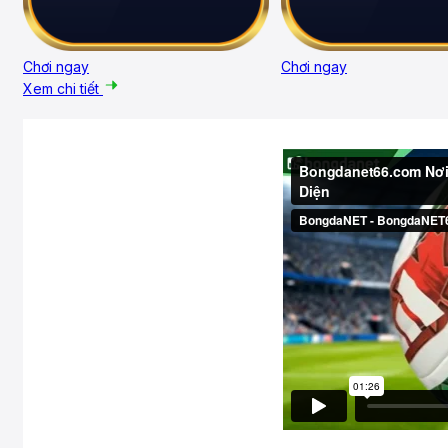
Chơi ngay
Chơi ngay
Xem chi tiết