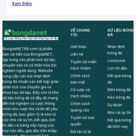
Xem thêm
Video Giới thiệu và hướn
Với sự bùng nổ của khoa học dữ liệu, thế giới bóng đá và cá c
vị tột cùng.
VỀ CHÚNG
DỮ LIỆU BÓNG
Tiếp nối hành trình hơn một thập kỷ, BongdaNET, một thương hi
TÔI
ĐÁ
BongdaNET
phiên bản cải tiến, hay
BongdaNET
66
tại địa c
phá, định hình lại trải nghiệm bóng đá số bằng sức mạnh của
k
Giới thiệu
Nhận định
BongdaNET66.com là phiên
bóng đá
Sự ra đời của
BongdaNET
66 còn là sự kết hợp chiến lược với
Liên hệ
bản cải tiến của BongdaNET,
tập trung vào phân tích dữ liệu
chỉ cung cấp tin tức mà còn mang đến một công cụ mạnh mẽ: m
Livescore
Tuyên bố miễn
chuyên sâu và cá nhân hóa trải
cá cược thông minh dựa trên khoa học dữ liệu
.
trách nhiệm
Lịch thi đấu
nghiệm người dùng. Website
Chính sách
Kết quả bóng
cung cấp các bài nhận định
Kho Dữ liệu Số Hoàn
chỉnh
và Chuyên sâu
bóng đá chuẩn xác kết hợp giữa
bảo mật
đá
phân tích của chuyên gia và
BongdaNET
66 là kho dữ liệu khổng lồ, nơi bạn có thể tìm t
Cá cược có
BXH bóng đá
khoa học dữ liệu. Đây còn là kho
cấp các dữ liệu quan trọng nhất để bạn luôn nắm bắt được mọi 
trách nhiệm
Kèo bóng đá
dữ liệu bóng đá số đầy đủ mang
đến trải nghiệm cá cược thông
Chính sách
Tỷ lệ Kèo Nhà Cái Đa Dạng:
Cập nhật
tỷ lệ kèo nhà c
Dự đoán
minh cho cược thủ và tín đồ yêu
quảng cáo
Hill, Crown, Macauslot
, cùng nhiều nhà cái khác như 
Nhà cái uy tín
bóng đá, bao gồm: tỷ lệ kèo từ
châu Á, châu Âu, Tài Xỉu, cho đến kèo phạt góc, thẻ phạ
Tuyên bố bản
các nhà cái uy tín, kết quả, lịch
Kết quả bóng
Livescore và Kết quả Bóng đá Nhanh nhất:
Theo dõi
quyền
thi đấu và bảng xếp hạng của
đá hôm nay
trên toàn cầu. Mọi bàn thắng, thẻ phạt hay tình huống 
mọi trận đấu, giải đấu trên khắp
Đối tác tỷ lệ