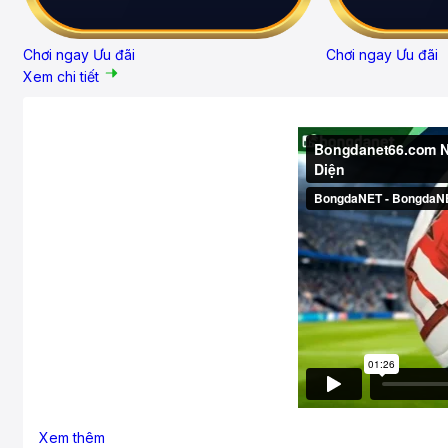
Chơi ngay
Ưu đãi
Chơi ngay
Ưu đãi
Xem chi tiết
Xem thêm
Video Giới thiệu và hư