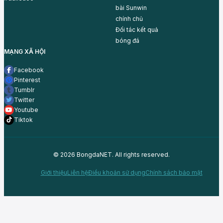
phong độ gần nhất của các đội.
bài
Sunwin
Phân tích Chi tiết Từng Trận Đấu:
Chúng tôi không chỉ
chính chủ
lệ kiểm soát bóng
, số lần tấn công nguy hiểm,
tỷ số ph
Đối tác
kết quả
cái nhìn toàn diện về diễn biến trên sân.
bóng đá
MẠNG XÃ HỘI
Facebook
Pinterest
Tumblr
Twitter
Youtube
Tiktok
© 2026 BongdaNET. All rights reserved.
Giới thiệu
Liên hệ
Điều khoản sử dụng
Chính sách bảo mật