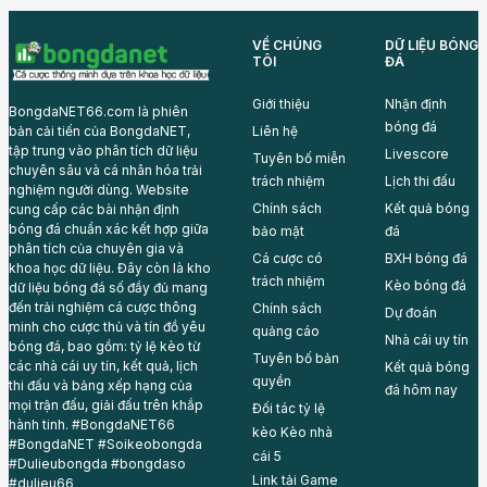
vị tột cùng.
VỀ CHÚNG
DỮ LIỆU BÓNG
Tiếp nối hành trình hơn một thập kỷ, BongdaNET, một thương hi
TÔI
ĐÁ
BongdaNET
phiên bản cải tiến, hay
BongdaNET
66
tại địa c
phá, định hình lại trải nghiệm bóng đá số bằng sức mạnh của
k
Giới thiệu
Nhận định
BongdaNET66.com là phiên
bóng đá
Sự ra đời của
BongdaNET
66 còn là sự kết hợp chiến lược với
Liên hệ
bản cải tiến của BongdaNET,
tập trung vào phân tích dữ liệu
chỉ cung cấp tin tức mà còn mang đến một công cụ mạnh mẽ: m
Livescore
Tuyên bố miễn
chuyên sâu và cá nhân hóa trải
cá cược thông minh dựa trên khoa học dữ liệu
.
trách nhiệm
Lịch thi đấu
nghiệm người dùng. Website
Chính sách
Kết quả bóng
cung cấp các bài nhận định
Kho Dữ liệu Số Hoàn
chỉnh
và Chuyên sâu
bóng đá chuẩn xác kết hợp giữa
bảo mật
đá
phân tích của chuyên gia và
BongdaNET
66 là kho dữ liệu khổng lồ, nơi bạn có thể tìm t
Cá cược có
BXH bóng đá
khoa học dữ liệu. Đây còn là kho
cấp các dữ liệu quan trọng nhất để bạn luôn nắm bắt được mọi 
trách nhiệm
Kèo bóng đá
dữ liệu bóng đá số đầy đủ mang
đến trải nghiệm cá cược thông
Chính sách
Tỷ lệ Kèo Nhà Cái Đa Dạng:
Cập nhật
tỷ lệ kèo nhà c
Dự đoán
minh cho cược thủ và tín đồ yêu
quảng cáo
Hill, Crown, Macauslot
, cùng nhiều nhà cái khác như 
Nhà cái uy tín
bóng đá, bao gồm: tỷ lệ kèo từ
châu Á, châu Âu, Tài Xỉu, cho đến kèo phạt góc, thẻ phạ
Tuyên bố bản
các nhà cái uy tín, kết quả, lịch
Kết quả bóng
Livescore và Kết quả Bóng đá Nhanh nhất:
Theo dõi
quyền
thi đấu và bảng xếp hạng của
đá hôm nay
trên toàn cầu. Mọi bàn thắng, thẻ phạt hay tình huống 
mọi trận đấu, giải đấu trên khắp
Đối tác tỷ lệ
hành tinh. #BongdaNET66
quả bóng đá
hôm nay và đêm qua một cách chi tiết.
kèo
Kèo nhà
#BongdaNET #Soikeobongda
Lịch Thi đấu và Bảng Xếp Hạng Liên tục:
Nắm bắt
lịc
cái 5
#Dulieubongda #bongdaso
Bảng xếp hạng
các giải đấu cũng được cập nhật liên tụ
Link tải Game
#dulieu66