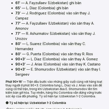
61′
— A. Fayzullaev (Uzbekistan) ghi bàn
65′
— L. Diaz (Colombia) ghi bàn
73′
— J. Rodriguez (Colombia) vào sân thay J.
Campaz
77′
— A. Fayzullaev (Uzbekistan) vào sân thay A.
Amonov
77′
— R. Ashurmatov (Uzbekistan) vào sân thay J.
Urozov
80′
— L. Suarez (Colombia) vào sân thay C.
Hernandez
80′
— G. Puerta (Colombia) vào sân thay R. Rios
90+3′
— L. Diaz (Colombia) vào sân thay A. Gomez
90+3′
— J. Arias (Colombia) vào sân thay K. Castano
90+3′
— E. Shomurodov (Uzbekistan) vào sân thay I.
Sergeev
Phút 90+16′
— Trận đấu bước vào những giây cuối cùng với hàng loạt
thay người ở phút 90+3. Colombia tung L. Diaz và J. Arias vào sân để
củng cố thế trận, trong khi Uzbekistan đưa E. Shomurodov lên tìm
kiếm bàn gỡ hòa. Tuy nhiên, hàng thủ Colombia vẫn đứng vững trước
sức ép của đối phương. Tỷ số hiện tại: Uzbekistan 1-2 Colombia.
🔴 Tỷ số hiện tại: Uzbekistan 1-2 Colombia