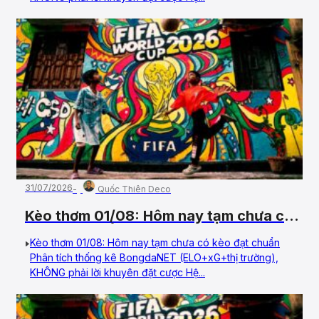
31/07/2026
Quốc Thiên Deco
Kèo thơm 01/08: Hôm nay tạm chưa có
kèo đạt chuẩn
Kèo thơm 01/08: Hôm nay tạm chưa có kèo đạt chuẩn
Phân tích thống kê BongdaNET (ELO+xG+thị trường),
KHÔNG phải lời khuyên đặt cược Hệ...