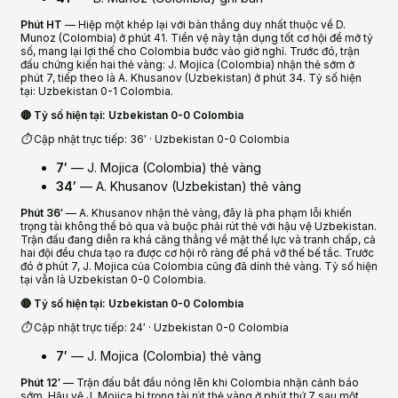
Phút HT
— Hiệp một khép lại với bàn thắng duy nhất thuộc về D.
Munoz (Colombia) ở phút 41. Tiền vệ này tận dụng tốt cơ hội để mở tỷ
số, mang lại lợi thế cho Colombia bước vào giờ nghỉ. Trước đó, trận
đấu chứng kiến hai thẻ vàng: J. Mojica (Colombia) nhận thẻ sớm ở
phút 7, tiếp theo là A. Khusanov (Uzbekistan) ở phút 34. Tỷ số hiện
tại: Uzbekistan 0-1 Colombia.
🔴 Tỷ số hiện tại: Uzbekistan 0-0 Colombia
⏱️ Cập nhật trực tiếp: 36′ · Uzbekistan 0-0 Colombia
7′
— J. Mojica (Colombia) thẻ vàng
34′
— A. Khusanov (Uzbekistan) thẻ vàng
Phút 36′
— A. Khusanov nhận thẻ vàng, đây là pha phạm lỗi khiến
trọng tài không thể bỏ qua và buộc phải rút thẻ với hậu vệ Uzbekistan.
Trận đấu đang diễn ra khá căng thẳng về mặt thể lực và tranh chấp, cả
hai đội đều chưa tạo ra được cơ hội rõ ràng để phá vỡ thế bế tắc. Trước
đó ở phút 7, J. Mojica của Colombia cũng đã dính thẻ vàng. Tỷ số hiện
tại vẫn là Uzbekistan 0-0 Colombia.
🔴 Tỷ số hiện tại: Uzbekistan 0-0 Colombia
⏱️ Cập nhật trực tiếp: 24′ · Uzbekistan 0-0 Colombia
7′
— J. Mojica (Colombia) thẻ vàng
Phút 12′
— Trận đấu bắt đầu nóng lên khi Colombia nhận cảnh báo
sớm. Hậu vệ J. Mojica bị trọng tài rút thẻ vàng ở phút thứ 7 sau một