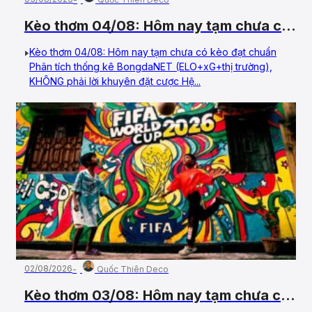
Kèo thơm 04/08: Hôm nay tạm chưa có
kèo đạt chuẩn
Kèo thơm 04/08: Hôm nay tạm chưa có kèo đạt chuẩn
Phân tích thống kê BongdaNET (ELO+xG+thị trường),
KHÔNG phải lời khuyên đặt cược Hệ...
02/08/2026
Quốc Thiên Deco
Kèo thơm 03/08: Hôm nay tạm chưa có
kèo đạt chuẩn