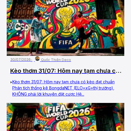
30/07/2026
Quốc Thiên Deco
Kèo thơm 31/07: Hôm nay tạm chưa có
kèo đạt chuẩn
Kèo thơm 31/07: Hôm nay tạm chưa có kèo đạt chuẩn
Phân tích thống kê BongdaNET (ELO+xG+thị trường),
KHÔNG phải lời khuyên đặt cược Hệ...