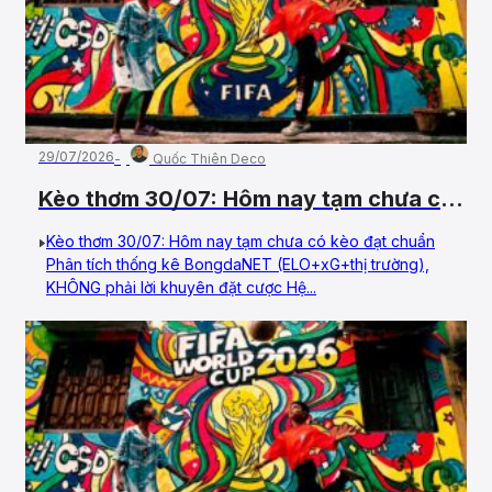
29/07/2026
Quốc Thiên Deco
Kèo thơm 30/07: Hôm nay tạm chưa có
kèo đạt chuẩn
Kèo thơm 30/07: Hôm nay tạm chưa có kèo đạt chuẩn
Phân tích thống kê BongdaNET (ELO+xG+thị trường),
KHÔNG phải lời khuyên đặt cược Hệ...