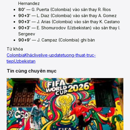
Hernandez
80′
— G. Puerta (Colombia) vào sân thay R. Rios
90+3′
— L. Diaz (Colombia) vào sân thay A. Gomez
90+3′
— J. Arias (Colombia) vào sân thay K. Castano
90+3′
— E. Shomurodov (Uzbekistan) vào sân thay I.
Sergeev
90+9′
— J. Campaz (Colombia) ghi bàn
Từ khóa
Colombia
Khác
live
live-update
tuong-thuat-truc-
tiep
Uzbekistan
Tin cùng chuyên mục