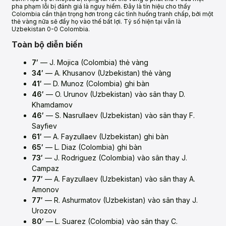
pha phạm lỗi bị đánh giá là nguy hiểm. Đây là tín hiệu cho thấy
Colombia cần thận trọng hơn trong các tình huống tranh chấp, bởi một
thẻ vàng nữa sẽ đẩy họ vào thế bất lợi. Tỷ số hiện tại vẫn là
Uzbekistan 0-0 Colombia.
Toàn bộ diễn biến
7′
— J. Mojica (Colombia) thẻ vàng
34′
— A. Khusanov (Uzbekistan) thẻ vàng
41′
— D. Munoz (Colombia) ghi bàn
46′
— O. Urunov (Uzbekistan) vào sân thay D.
Khamdamov
46′
— S. Nasrullaev (Uzbekistan) vào sân thay F.
Sayfiev
61′
— A. Fayzullaev (Uzbekistan) ghi bàn
65′
— L. Diaz (Colombia) ghi bàn
73′
— J. Rodriguez (Colombia) vào sân thay J.
Campaz
77′
— A. Fayzullaev (Uzbekistan) vào sân thay A.
Amonov
77′
— R. Ashurmatov (Uzbekistan) vào sân thay J.
Urozov
80′
— L. Suarez (Colombia) vào sân thay C.