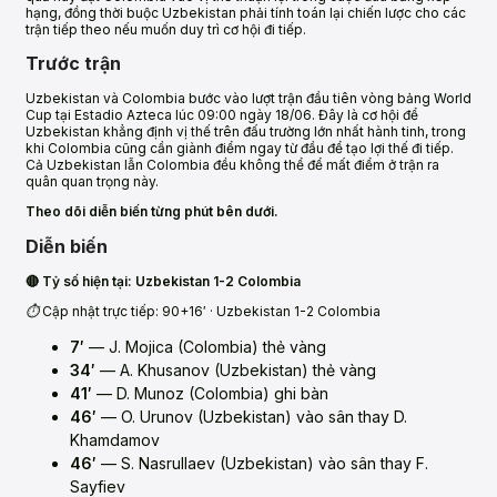
hạng, đồng thời buộc Uzbekistan phải tính toán lại chiến lược cho các
trận tiếp theo nếu muốn duy trì cơ hội đi tiếp.
Trước trận
Uzbekistan và Colombia bước vào lượt trận đầu tiên vòng bảng World
Cup tại Estadio Azteca lúc 09:00 ngày 18/06. Đây là cơ hội để
Uzbekistan khẳng định vị thế trên đấu trường lớn nhất hành tinh, trong
khi Colombia cũng cần giành điểm ngay từ đầu để tạo lợi thế đi tiếp.
Cả Uzbekistan lẫn Colombia đều không thể để mất điểm ở trận ra
quân quan trọng này.
Theo dõi diễn biến từng phút bên dưới.
Diễn biến
🔴 Tỷ số hiện tại: Uzbekistan 1-2 Colombia
⏱️ Cập nhật trực tiếp: 90+16′ · Uzbekistan 1-2 Colombia
7′
— J. Mojica (Colombia) thẻ vàng
34′
— A. Khusanov (Uzbekistan) thẻ vàng
41′
— D. Munoz (Colombia) ghi bàn
46′
— O. Urunov (Uzbekistan) vào sân thay D.
Khamdamov
46′
— S. Nasrullaev (Uzbekistan) vào sân thay F.
Sayfiev