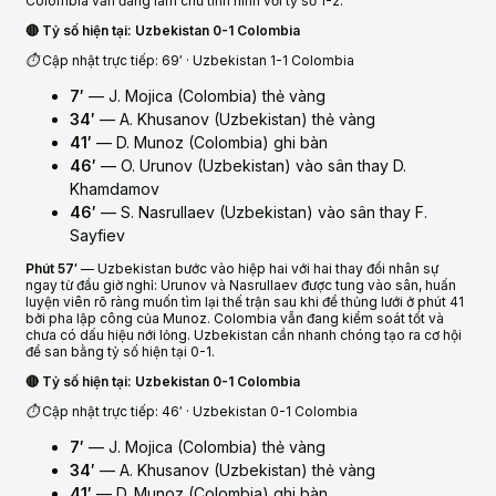
Colombia vẫn đang làm chủ tình hình với tỷ số 1-2.
🔴 Tỷ số hiện tại: Uzbekistan 0-1 Colombia
⏱️ Cập nhật trực tiếp: 69′ · Uzbekistan 1-1 Colombia
7′
— J. Mojica (Colombia) thẻ vàng
34′
— A. Khusanov (Uzbekistan) thẻ vàng
41′
— D. Munoz (Colombia) ghi bàn
46′
— O. Urunov (Uzbekistan) vào sân thay D.
Khamdamov
46′
— S. Nasrullaev (Uzbekistan) vào sân thay F.
Sayfiev
Phút 57′
— Uzbekistan bước vào hiệp hai với hai thay đổi nhân sự
ngay từ đầu giờ nghỉ: Urunov và Nasrullaev được tung vào sân, huấn
luyện viên rõ ràng muốn tìm lại thế trận sau khi để thủng lưới ở phút 41
bởi pha lập công của Munoz. Colombia vẫn đang kiểm soát tốt và
chưa có dấu hiệu nới lỏng. Uzbekistan cần nhanh chóng tạo ra cơ hội
để san bằng tỷ số hiện tại 0-1.
🔴 Tỷ số hiện tại: Uzbekistan 0-1 Colombia
⏱️ Cập nhật trực tiếp: 46′ · Uzbekistan 0-1 Colombia
7′
— J. Mojica (Colombia) thẻ vàng
34′
— A. Khusanov (Uzbekistan) thẻ vàng
41′
— D. Munoz (Colombia) ghi bàn