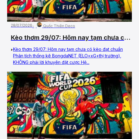
28/07/2026
Quốc Thiên Deco
Kèo thơm 29/07: Hôm nay tạm chưa có
kèo đạt chuẩn
Kèo thơm 29/07: Hôm nay tạm chưa có kèo đạt chuẩn
Phân tích thống kê BongdaNET (ELO+xG+thị trường),
KHÔNG phải lời khuyên đặt cược Hệ...