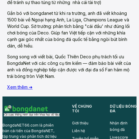
để tránh sự thao túng từ những nhà cái tài trợ)
Gắn bó với bongdanet từ khi ra trường, anh đã viết khoảng
1500 bài về Ngoại hạng Anh, La Liga, Champions League và
World Cup. Sở trường: phân tích bằng "cái đầu' như đúng lối
chơi bóng của Deco. Giúp fan Việt tiếp cận với những khía
cạnh gai góc nhất của bóng đá quốc tế bằng ngòi bút bình
dân, dễ hiểu.
Song song với viết bài, Quốc Thiên Deco phụ trách tối ưu
BongdaNet với các công cụ tìm kiếm — đảm bảo bài viết của
anh và đồng nghiệp tiếp cận được với đại đa số Fan hâm mộ
trái bóng tròn Việt Nam.
Xem thêm ➔
VỀ CHÚNG
DỮ LIỆU BÓNG
TÔI
ĐÁ
Giới thiệu
Nhận định
BongdaNET66.com là phiên
bóng đá
Liên hệ
bản cải tiến của BongdaNET,
tập trung vào phân tích dữ liệu
Livescore
Tuyên bố miễn