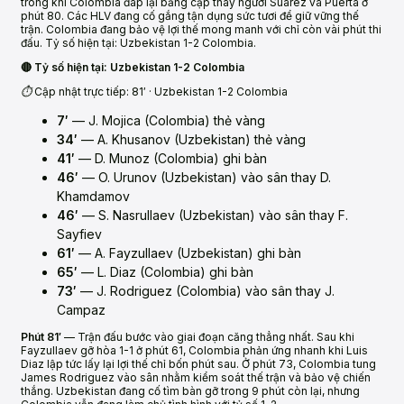
trong khi Colombia đáp lại bằng cặp thay người Suarez và Puerta ở
phút 80. Các HLV đang cố gắng tận dụng sức tươi để giữ vững thế
trận. Colombia đang bảo vệ lợi thế mong manh với chỉ còn vài phút thi
đấu. Tỷ số hiện tại: Uzbekistan 1-2 Colombia.
🔴 Tỷ số hiện tại: Uzbekistan 1-2 Colombia
⏱️ Cập nhật trực tiếp: 81′ · Uzbekistan 1-2 Colombia
7′
— J. Mojica (Colombia) thẻ vàng
34′
— A. Khusanov (Uzbekistan) thẻ vàng
41′
— D. Munoz (Colombia) ghi bàn
46′
— O. Urunov (Uzbekistan) vào sân thay D.
Khamdamov
46′
— S. Nasrullaev (Uzbekistan) vào sân thay F.
Sayfiev
61′
— A. Fayzullaev (Uzbekistan) ghi bàn
65′
— L. Diaz (Colombia) ghi bàn
73′
— J. Rodriguez (Colombia) vào sân thay J.
Campaz
Phút 81′
— Trận đấu bước vào giai đoạn căng thẳng nhất. Sau khi
Fayzullaev gỡ hòa 1-1 ở phút 61, Colombia phản ứng nhanh khi Luis
Diaz lập tức lấy lại lợi thế chỉ bốn phút sau. Ở phút 73, Colombia tung
James Rodriguez vào sân nhằm kiểm soát thế trận và bảo vệ chiến
thắng. Uzbekistan đang cố tìm bàn gỡ trong 9 phút còn lại, nhưng