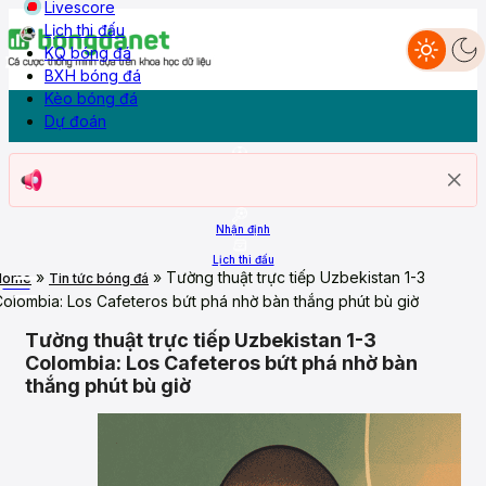
Livescore
Lịch thi đấu
KQ bóng đá
Dự đoán
BXH bóng đá
Nhận định
Livescore
Lịch thi đấu
KQ Bóng đá
BXH
Kèo bóng đá
Kèo bóng đá
Dự đoán
Trang chủ
ASEAN Cup 26
Nhận định
Lịch thi đấu
»
»
Tường thuật trực tiếp Uzbekistan 1-3
Home
Tin tức bóng đá
More
olombia: Los Cafeteros bứt phá nhờ bàn thắng phút bù giờ
Tường thuật trực tiếp Uzbekistan 1-3
Colombia: Los Cafeteros bứt phá nhờ bàn
thắng phút bù giờ