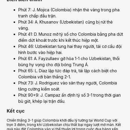
Phút 7: J. Mojica (Colombia) nhận thẻ vàng trong pha
tranh chấp đầu trận.
Phút 34: A. Khusanov (Uzbekistan) cũng bị rút thẻ
vàng.
Phút 41: D. Munoz mở tỷ số cho Colombia bằng pha dứt
điểm dứt khoát trước khi kết thúc hiệp một.
Phút 46: Uzbekistan tung hai thay người, tái cơ cấu đội
hình bước vào hiệp hai.
Phút 61: A. Fayzullaev gỡ hòa 1-1 cho Uzbekistan, thổi
bùng hy vọng cho đội bóng Trung Á.
Phút 65: L. Diaz lập tức đáp trả, tái lập cách biệt cho
Colombia với bàn thắng 2-1.
Phút 73: J. Rodriguez vào sân thay người, Colombia
tăng cường kiểm soát.
Phút 90+9: J. Campaz ấn định tỷ số 3-1 trong thời gian
bù giờ, khép lại trận đấu.
Kết cục
Chiến thắng 3-1 giúp Colombia khởi đầu lý tưởng tại World Cup với
trọn 3 điểm, trong khi Uzbekistan chịu thất bại ngay lượt mở màn. Kết
quả này đặt Colombia vào vị thế thuận lợi trong cuộc đua bảng xếp