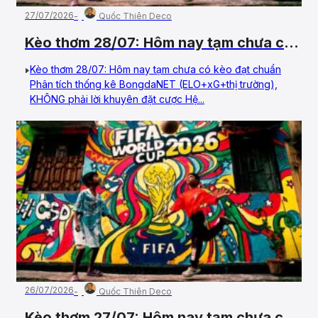
27/07/2026
Quốc Thiên Deco
Kèo thơm 28/07: Hôm nay tạm chưa có
kèo đạt chuẩn
Kèo thơm 28/07: Hôm nay tạm chưa có kèo đạt chuẩn
Phân tích thống kê BongdaNET (ELO+xG+thị trường),
KHÔNG phải lời khuyên đặt cược Hệ...
26/07/2026
Quốc Thiên Deco
Kèo thơm 27/07: Hôm nay tạm chưa có