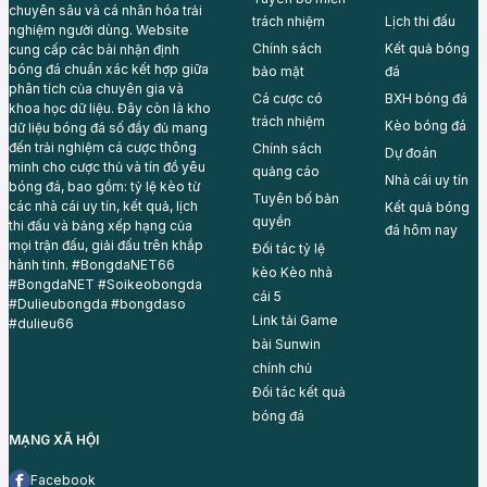
chuyên sâu và cá nhân hóa trải
trách nhiệm
Lịch thi đấu
nghiệm người dùng. Website
Chính sách
Kết quả bóng
cung cấp các bài nhận định
bóng đá chuẩn xác kết hợp giữa
bảo mật
đá
phân tích của chuyên gia và
Cá cược có
BXH bóng đá
khoa học dữ liệu. Đây còn là kho
trách nhiệm
Kèo bóng đá
dữ liệu bóng đá số đầy đủ mang
đến trải nghiệm cá cược thông
Chính sách
Dự đoán
minh cho cược thủ và tín đồ yêu
quảng cáo
Nhà cái uy tín
bóng đá, bao gồm: tỷ lệ kèo từ
Tuyên bố bản
các nhà cái uy tín, kết quả, lịch
Kết quả bóng
quyền
thi đấu và bảng xếp hạng của
đá hôm nay
mọi trận đấu, giải đấu trên khắp
Đối tác tỷ lệ
hành tinh. #BongdaNET66
kèo
Kèo nhà
#BongdaNET #Soikeobongda
cái 5
#Dulieubongda #bongdaso
Link tải Game
#dulieu66
bài
Sunwin
chính chủ
Đối tác
kết quả
bóng đá
MẠNG XÃ HỘI
Facebook