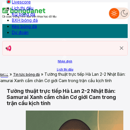
Livescore
Lịch thi đấu
KQ bóng đá
Dự đoán
BXH bóng đá
Nhận định
Livescore
Lịch thi đấu
KQ Bóng đá
BXH
Kèo bóng đá
Kèo bóng đá
Dự đoán
Trang chủ
ASEAN Cup 26
Nhận định
Lịch thi đấu
»
»
Tường thuật trực tiếp Hà Lan 2-2 Nhật Bản:
Home
Tin tức bóng đá
More
amurai Xanh cầm chân Cơ giới Cam trong trận cầu kịch tính
Tường thuật trực tiếp Hà Lan 2-2 Nhật Bản:
Samurai Xanh cầm chân Cơ giới Cam trong
trận cầu kịch tính