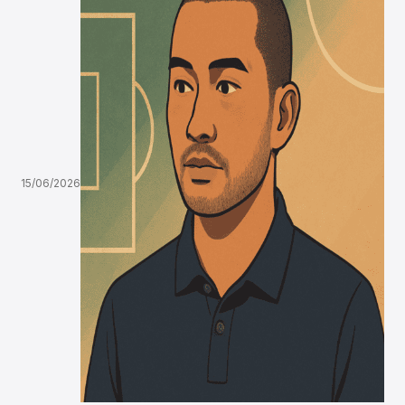
15/06/2026