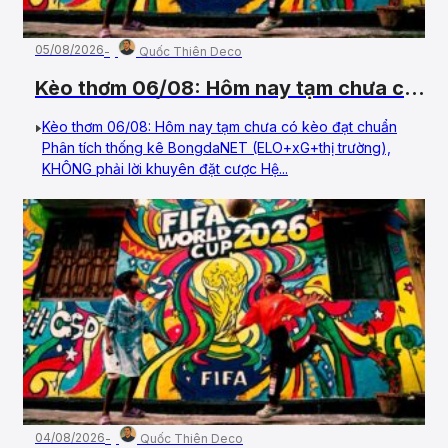
05/08/2026
Quốc Thiên Deco
Kèo thơm 06/08: Hôm nay tạm chưa có
kèo đạt chuẩn
Kèo thơm 06/08: Hôm nay tạm chưa có kèo đạt chuẩn
Phân tích thống kê BongdaNET (ELO+xG+thị trường),
KHÔNG phải lời khuyên đặt cược Hệ...
04/08/2026
Quốc Thiên Deco