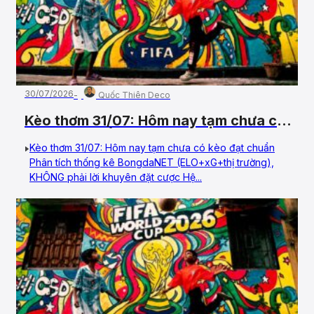
30/07/2026
Quốc Thiên Deco
Kèo thơm 31/07: Hôm nay tạm chưa có
kèo đạt chuẩn
Kèo thơm 31/07: Hôm nay tạm chưa có kèo đạt chuẩn
Phân tích thống kê BongdaNET (ELO+xG+thị trường),
KHÔNG phải lời khuyên đặt cược Hệ...