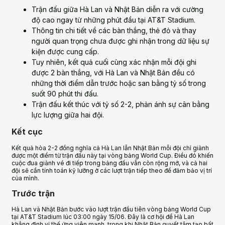
Trận đấu giữa Hà Lan và Nhật Bản diễn ra với cường
độ cao ngay từ những phút đầu tại AT&T Stadium.
Thông tin chi tiết về các bàn thắng, thẻ đỏ và thay
người quan trọng chưa được ghi nhận trong dữ liệu sự
kiện được cung cấp.
Tuy nhiên, kết quả cuối cùng xác nhận mỗi đội ghi
được 2 bàn thắng, với Hà Lan và Nhật Bản đều có
những thời điểm dẫn trước hoặc san bằng tỷ số trong
suốt 90 phút thi đấu.
Trận đấu kết thúc với tỷ số 2-2, phản ánh sự cân bằng
lực lượng giữa hai đội.
Kết cục
Kết quả hòa 2-2 đồng nghĩa cả Hà Lan lẫn Nhật Bản mỗi đội chỉ giành
được một điểm từ trận đấu này tại vòng bảng World Cup. Điều đó khiến
cuộc đua giành vé đi tiếp trong bảng đấu vẫn còn rộng mở, và cả hai
đội sẽ cần tính toán kỹ lưỡng ở các lượt trận tiếp theo để đảm bảo vị trí
của mình.
Trước trận
Hà Lan và Nhật Bản bước vào lượt trận đầu tiên vòng bảng World Cup
tại AT&T Stadium lúc 03:00 ngày 15/06. Đây là cơ hội để Hà Lan
khẳng định vị thế ứng viên mạnh, trong khi Nhật Bản quyết tâm tạo bất