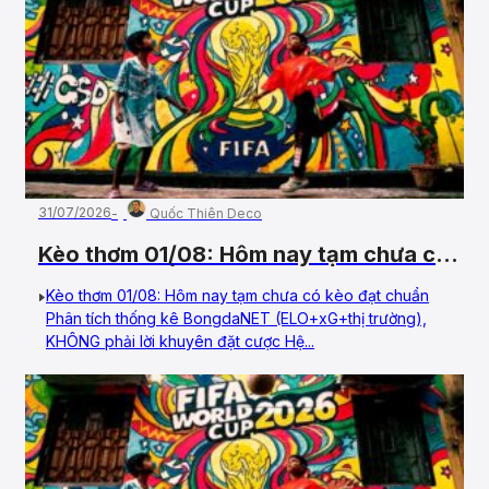
31/07/2026
Quốc Thiên Deco
Kèo thơm 01/08: Hôm nay tạm chưa có
kèo đạt chuẩn
Kèo thơm 01/08: Hôm nay tạm chưa có kèo đạt chuẩn
Phân tích thống kê BongdaNET (ELO+xG+thị trường),
KHÔNG phải lời khuyên đặt cược Hệ...