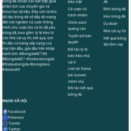
bóng đá chuẩn xác kết hợp giữa
bảo mật
đá
phân tích của chuyên gia và
Cá cược có
BXH bóng đá
khoa học dữ liệu. Đây còn là kho
trách nhiệm
Kèo bóng đá
dữ liệu bóng đá số đầy đủ mang
đến trải nghiệm cá cược thông
Chính sách
Dự đoán
minh cho cược thủ và tín đồ yêu
quảng cáo
Nhà cái uy tín
bóng đá, bao gồm: tỷ lệ kèo từ
Tuyên bố bản
các nhà cái uy tín, kết quả, lịch
Kết quả bóng
quyền
thi đấu và bảng xếp hạng của
đá hôm nay
mọi trận đấu, giải đấu trên khắp
Đối tác tỷ lệ
hành tinh. #BongdaNET66
kèo
Kèo nhà
#BongdaNET #Soikeobongda
cái 5
#Dulieubongda #bongdaso
Link tải Game
#dulieu66
bài
Sunwin
chính chủ
Đối tác
kết quả
bóng đá
MẠNG XÃ HỘI
Facebook
Pinterest
Tumblr
Twitter