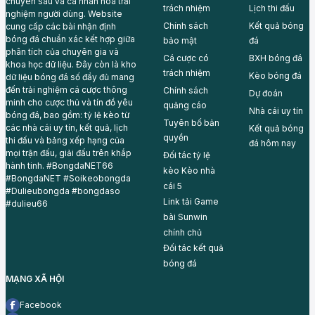
chuyên sâu và cá nhân hóa trải
trách nhiệm
Lịch thi đấu
nghiệm người dùng. Website
Chính sách
Kết quả bóng
cung cấp các bài nhận định
bóng đá chuẩn xác kết hợp giữa
bảo mật
đá
phân tích của chuyên gia và
Cá cược có
BXH bóng đá
khoa học dữ liệu. Đây còn là kho
trách nhiệm
Kèo bóng đá
dữ liệu bóng đá số đầy đủ mang
đến trải nghiệm cá cược thông
Chính sách
Dự đoán
minh cho cược thủ và tín đồ yêu
quảng cáo
Nhà cái uy tín
bóng đá, bao gồm: tỷ lệ kèo từ
Tuyên bố bản
các nhà cái uy tín, kết quả, lịch
Kết quả bóng
quyền
thi đấu và bảng xếp hạng của
đá hôm nay
mọi trận đấu, giải đấu trên khắp
Đối tác tỷ lệ
hành tinh. #BongdaNET66
kèo
Kèo nhà
#BongdaNET #Soikeobongda
cái 5
#Dulieubongda #bongdaso
Link tải Game
#dulieu66
bài
Sunwin
chính chủ
Đối tác
kết quả
bóng đá
MẠNG XÃ HỘI
Facebook