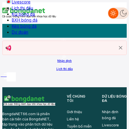
Livescore
Lịch thi đấu
KQ bóng đá
Dự đoán
BXH bóng đá
Nhận định
Livescore
Lịch thi đấu
KQ Bóng đá
BXH
Kèo bóng đá
Kèo bóng đá
Dự đoán
Trang chủ
ASEAN Cup 26
Nhận định
Lịch thi đấu
More
VỀ CHÚNG
DỮ LIỆU BÓNG
TÔI
ĐÁ
Giới thiệu
Nhận định
BongdaNET66.com là phiên
bóng đá
Liên hệ
bản cải tiến của BongdaNET,
tập trung vào phân tích dữ liệu
Livescore
Tuyên bố miễn