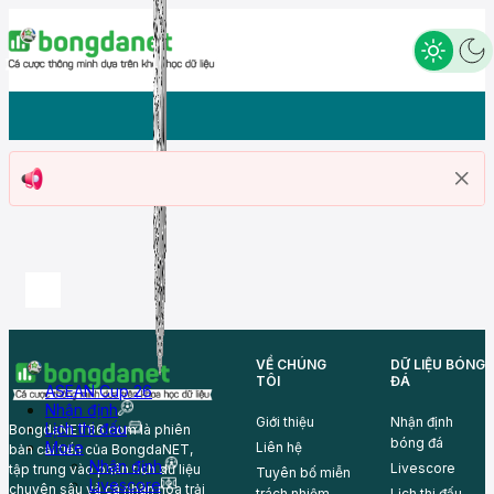
VỀ CHÚNG
DỮ LIỆU BÓNG
TÔI
ĐÁ
ASEAN Cup 26
Nhận định
Giới thiệu
Nhận định
Lịch thi đấu
BongdaNET66.com là phiên
bóng đá
More
Liên hệ
bản cải tiến của BongdaNET,
Nhận định
Livescore
tập trung vào phân tích dữ liệu
Tuyên bố miễn
Livescore
chuyên sâu và cá nhân hóa trải
trách nhiệm
Lịch thi đấu