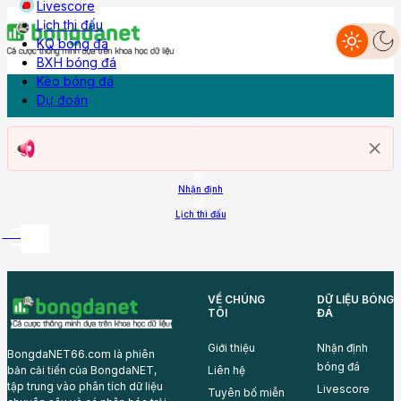
Livescore
Lịch thi đấu
KQ bóng đá
Dự đoán
BXH bóng đá
Nhận định
Livescore
Lịch thi đấu
KQ Bóng đá
BXH
Kèo bóng đá
Kèo bóng đá
Dự đoán
Trang chủ
ASEAN Cup 26
Nhận định
Lịch thi đấu
More
VỀ CHÚNG
DỮ LIỆU BÓNG
TÔI
ĐÁ
Giới thiệu
Nhận định
BongdaNET66.com là phiên
bóng đá
Liên hệ
bản cải tiến của BongdaNET,
tập trung vào phân tích dữ liệu
Livescore
Tuyên bố miễn