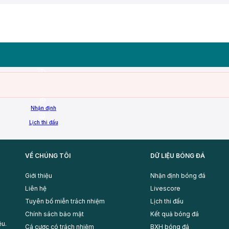
Trang chủ
ASEAN Cup 26
Nhận định
Lịch thi đấu
VỀ CHÚNG TÔI
DỮ LIỆU BÓNG ĐÁ
Giới thiệu
Nhận định bóng đá
Liên hệ
Livescore
Tuyên bố miễn trách nhiệm
Lịch thi đấu
Chính sách bảo mật
Kết quả bóng đá
ệu.
Cá cược có trách nhiệm
BXH bóng đá