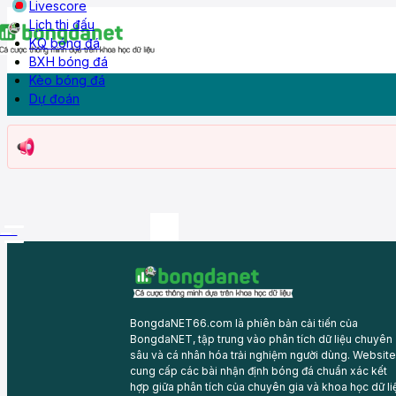
Livescore
Lịch thi đấu
KQ bóng đá
Dự đoán
BXH bóng đá
Nhận định
Livescore
Lịch thi đấu
KQ Bóng đá
BXH
Kèo bóng đá
Kèo bóng đá
Dự đoán
More
BongdaNET66.com là phiên bản cải tiến của
BongdaNET, tập trung vào phân tích dữ liệu chuyên
sâu và cá nhân hóa trải nghiệm người dùng. Website
cung cấp các bài nhận định bóng đá chuẩn xác kết
hợp giữa phân tích của chuyên gia và khoa học dữ li