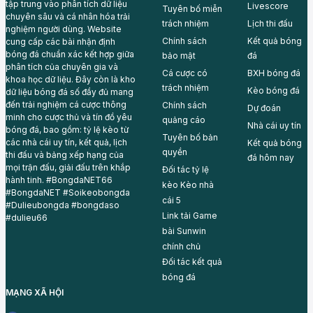
tập trung vào phân tích dữ liệu
Livescore
Tuyên bố miễn
chuyên sâu và cá nhân hóa trải
trách nhiệm
Lịch thi đấu
nghiệm người dùng. Website
Chính sách
Kết quả bóng
cung cấp các bài nhận định
bóng đá chuẩn xác kết hợp giữa
bảo mật
đá
phân tích của chuyên gia và
Cá cược có
BXH bóng đá
khoa học dữ liệu. Đây còn là kho
trách nhiệm
Kèo bóng đá
dữ liệu bóng đá số đầy đủ mang
đến trải nghiệm cá cược thông
Chính sách
Dự đoán
minh cho cược thủ và tín đồ yêu
quảng cáo
Nhà cái uy tín
bóng đá, bao gồm: tỷ lệ kèo từ
Tuyên bố bản
các nhà cái uy tín, kết quả, lịch
Kết quả bóng
quyền
thi đấu và bảng xếp hạng của
đá hôm nay
mọi trận đấu, giải đấu trên khắp
Đối tác tỷ lệ
hành tinh. #BongdaNET66
kèo
Kèo nhà
#BongdaNET #Soikeobongda
cái 5
#Dulieubongda #bongdaso
Link tải Game
#dulieu66
bài
Sunwin
chính chủ
Đối tác
kết quả
bóng đá
MẠNG XÃ HỘI