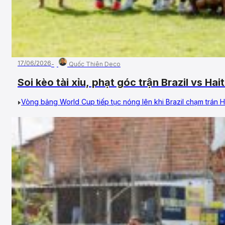
17/06/2026
Quốc Thiên Deco
Soi kèo tài xỉu, phạt góc trận Brazil vs Ha
Vòng bảng World Cup tiếp tục nóng lên khi Brazil chạm trán Ha