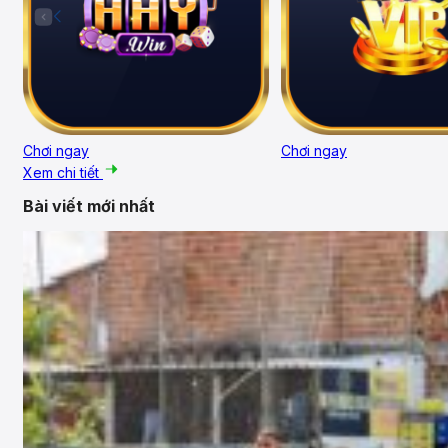
Chơi ngay
Chơi ngay
Xem chi tiết
Bài viết mới nhất