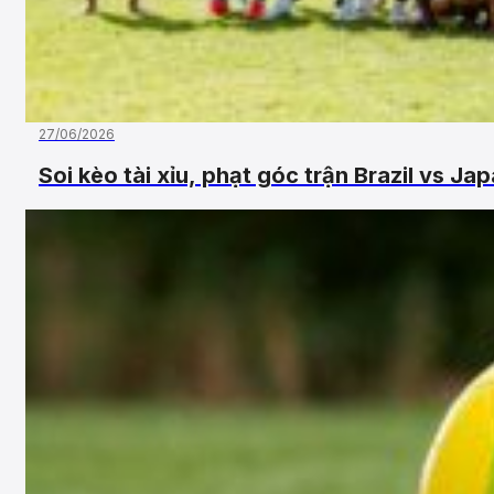
27/06/2026
Soi kèo tài xỉu, phạt góc trận Brazil vs J