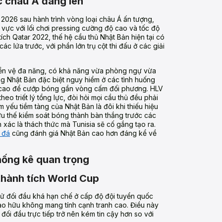
c châu Á đang lên
2026 sau hành trình vòng loại châu Á ấn tượng,
 vực với lối chơi pressing cường độ cao và tốc độ
ích Qatar 2022, thế hệ cầu thủ Nhật Bản hiện tại có
các lứa trước, với phần lớn trụ cột thi đấu ở các giải
tiền vệ đa năng, có khả năng vừa phòng ngự vừa
ng Nhật Bản đặc biệt nguy hiểm ở các tình huống
 cao để cướp bóng gần vòng cấm đối phương. HLV
eo triết lý tổng lực, đòi hỏi mọi cầu thủ đều phải
m yếu tiềm tàng của Nhật Bản là đôi khi thiếu hiệu
u thế kiểm soát bóng thành bàn thắng trước các
 xác là thách thức mà Tunisia sẽ cố gắng tạo ra.
 đá
cũng đánh giá Nhật Bản cao hơn đáng kể về
thống kê quan trọng
 thành tích World Cup
 sử đối đầu khá hạn chế ở cấp độ đội tuyển quốc
iao hữu không mang tính cạnh tranh cao. Điều này
đối đầu trực tiếp trở nên kém tin cậy hơn so với