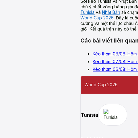
Soi kèo Tunisia vs Nhật Bản
chú ý nhất vòng bảng giải đ
Tunisia
và
Nhật Bản
sẽ chạm 
World Cup 2026
. Đây là cu
cường và một thế lực châu Á
giới. Kết quả trận này có th
Các bài viết liên qua
Kèo thơm 08/08: Hôm 
Kèo thơm 07/08: Hôm 
Kèo thơm 06/08: Hôm 
World Cup 2026
Tunisia