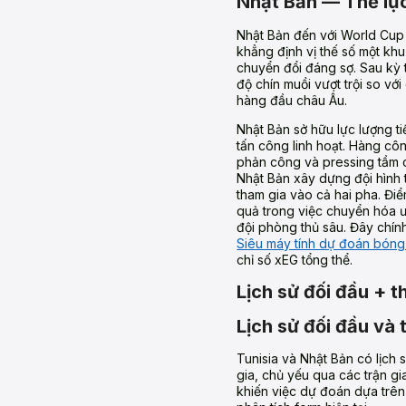
Nhật Bản — Thế lự
Nhật Bản đến với World Cup 
khẳng định vị thế số một khu
chuyển đổi đáng sợ. Sau kỳ t
độ chín muồi vượt trội so với 
hàng đầu châu Âu.
Nhật Bản sở hữu lực lượng 
tấn công linh hoạt. Hàng cô
phản công và pressing tầm
Nhật Bản xây dựng đội hình th
tham gia vào cả hai pha. Điể
quả trong việc chuyển hóa ư
đội phòng thủ sâu. Đây chính
Siêu máy tính dự đoán bóng
chỉ số xEG tổng thể.
Lịch sử đối đầu + 
Lịch sử đối đầu và
Tunisia và Nhật Bản có lịch
gia, chủ yếu qua các trận g
khiến việc dự đoán dựa trên 