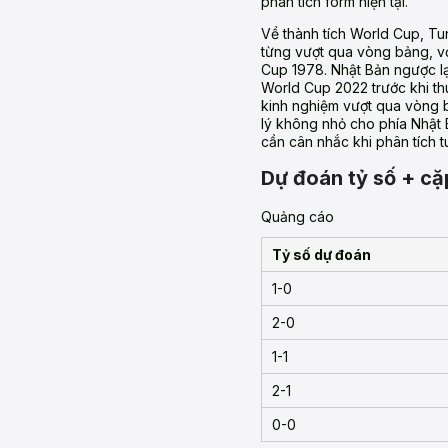
phân tích form hiện tại.
Về thành tích World Cup, Tu
từng vượt qua vòng bảng, với
Cup 1978. Nhật Bản ngược lại
World Cup 2022 trước khi th
kinh nghiệm vượt qua vòng b
lý không nhỏ cho phía Nhật 
cần cân nhắc khi phân tích 
Dự đoán tỷ số + c
Quảng cáo
Tỷ số dự đoán
1-0
2-0
1-1
2-1
0-0