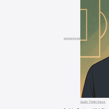
26/06/2026
Quốc Thiên Deco