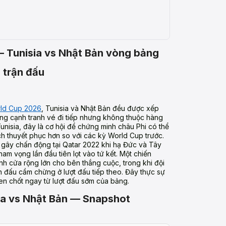
— Tunisia vs Nhật Bản vòng bảng
 trận đấu
ld Cup 2026
, Tunisia và Nhật Bản đều được xếp
ng cạnh tranh vé đi tiếp nhưng không thuộc hàng
unisia, đây là cơ hội để chứng minh châu Phi có thể
h thuyết phục hơn so với các kỳ World Cup trước.
n gây chấn động tại Qatar 2022 khi hạ Đức và Tây
ham vọng lần đầu tiên lọt vào tứ kết. Một chiến
nh cửa rộng lớn cho bên thắng cuộc, trong khi đội
ến đấu cầm chừng ở lượt đấu tiếp theo. Đây thực sự
hen chốt ngay từ lượt đấu sớm của bảng.
ia vs Nhật Bản — Snapshot