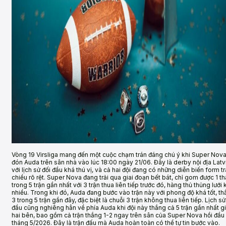
Vòng 19 Virsliga mang đến một cuộc chạm trán đáng chú ý khi Super Nova
đón Auda trên sân nhà vào lúc 18:00 ngày 21/06. Đây là derby nội địa Latv
với lịch sử đối đầu khá thú vị, và cả hai đội đang có những diễn biến form tr
chiều rõ rệt. Super Nova đang trải qua giai đoạn bết bát, chỉ gom được 1 t
trong 5 trận gần nhất với 3 trận thua liên tiếp trước đó, hàng thủ thủng lưới 
nhiều. Trong khi đó, Auda đang bước vào trận này với phong độ khá tốt, t
3 trong 5 trận gần đây, đặc biệt là chuỗi 3 trận không thua liên tiếp. Lịch sử
đầu cũng nghiêng hẳn về phía Auda khi đội này thắng cả 5 trận gần nhất g
hai bên, bao gồm cả trận thắng 1-2 ngay trên sân của Super Nova hồi đầu
tháng 5/2026. Đây là trận đấu mà Auda hoàn toàn có thể tự tin bước vào.