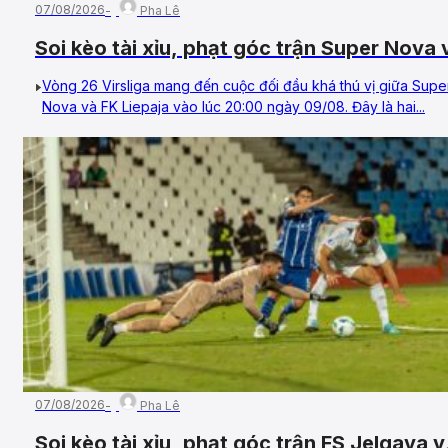
07/08/2026
Pha Lê
Soi kèo tài xỉu, phạt góc trận Super Nova 
FK Liepaja, 20:00 ngày 09/08
Vòng 26 Virsliga mang đến cuộc đối đầu khá thú vị giữa Supe
Nova và FK Liepaja vào lúc 20:00 ngày 09/08. Đây là hai...
07/08/2026
Pha Lê
Soi kèo tài xỉu, phạt góc trận FS Jelgava v