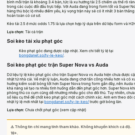
bình mỗi trận là khoảng 3.4 bàn, tức là xu hướng tài 2.5 chiếm ưu thế rõ rà
trong các cuộc đối đầu trực tiếp. Với Auda đang trong form tốt và Super N
hàng thủ bộc lộ nhiều điểm yếu, kỳ vọng trận này sẽ có ít nhất 3 bàn thắng 
hoàn toàn có cơ sở.
Kèo tài 2.5 ở mức odds 1.75 là lựa chọn hợp lý dựa trên dữ liệu form và H2
Lựa chọn:
Tài cả trận
Soi kèo tài xỉu phạt góc
Kèo phạt góc đang được cập nhật. Xem chi tiết tỷ lệ tại
bongdanet.so/ty-le-keo/
.
Soi kèo phạt góc trận Super Nova vs Auda
Dữ liệu tỷ lệ kèo phạt góc cho trận Super Nova vs Auda hiện chưa được c
nhật từ nhà cái. Về mặt lý luận, Auda đang chơi tấn công nhiều hơn và có x
hướng kiểm soát bóng tốt hơn Super Nova trong form gần đây, nên Auda 
khả năng sẽ tạo ra nhiều tình huống dẫn đến phạt góc hơn. Super Nova khi
phòng thủ co cụm cũng dễ nhường nhiều góc cho đối thủ. Tuy nhiên, chưa
số liệu cụ thể để chốt kèo phạt góc một cách chính xác. Anh em theo dõi 
nhật tỷ lệ mới nhất tại
bongdanet.so/ty-le-keo/
trước giờ bóng lăn.
Lựa chọn:
Chưa chốt phạt góc (xem cập nhật)
⚠️ Thông tin chỉ mang tính tham khảo. Không khuyến khích cá độ.
18+.