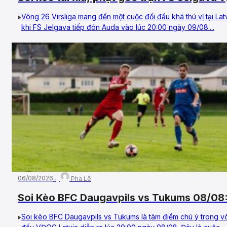
Auda, 20:00 ngày 09/08
Vòng 26 Virsliga mang đến một cuộc đối đầu khá thú vị tại Lat
khi FS Jelgava tiếp đón Auda vào lúc 20:00 ngày 09/08....
06/08/2026
Pha Lê
Soi Kèo BFC Daugavpils vs Tukums 08/08
Dự Đoán Tỷ Số & Kèo Nhà Cái VĐQG Latvi
Soi kèo BFC Daugavpils vs Tukums là tâm điểm chú ý trong v