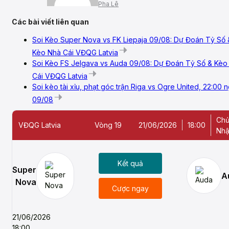
Pha Lê
Các bài viết liên quan
Soi Kèo Super Nova vs FK Liepaja 09/08: Dự Đoán Tỷ Số 
Kèo Nhà Cái VĐQG Latvia
Soi Kèo FS Jelgava vs Auda 09/08: Dự Đoán Tỷ Số & Kèo
Cái VĐQG Latvia
Soi kèo tài xỉu, phạt góc trận Riga vs Ogre United, 22:00 
09/08
Ch
VĐQG Latvia
Vòng 19
21/06/2026
18:00
Nhậ
Kết quả
Super
A
Nova
Cược ngay
21/06/2026
18:00