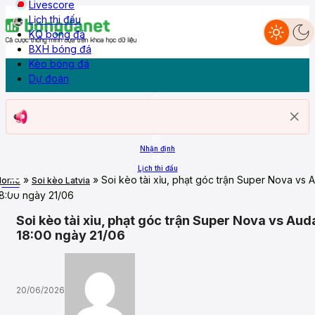
Livescore
Lịch thi đấu
KQ bóng đá
Dự đoán
BXH bóng đá
Nhận định
Livescore
Lịch thi đấu
KQ Bóng đá
BXH
Kèo bóng đá
Kèo bóng đá
Dự đoán
Trang chủ
ASEAN Cup 26
Nhận định
Lịch thi đấu
»
»
Soi kèo tài xỉu, phạt góc trận Super Nova vs 
Home
Soi kèo Latvia
More
8:00 ngày 21/06
Soi kèo tài xỉu, phạt góc trận Super Nova vs Aud
18:00 ngày 21/06
20/06/2026