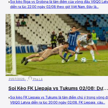
Soi kèo Riga vs Grobiņa là tâm điểm của vòng đấu VĐQG Latv
diễn ra lúc 22:00 ngày 02/08 theo giờ Việt Nam. Đây là...
31/07/2026
Pha Lê
Soi Kèo FK Liepaja vs Tukums 02/08: Dự
Đoán Tỷ Số & Kèo Nhà Cái VĐQG Latvia
Soi kèo FK Liepaja vs Tukums là tâm điểm chú ý trong vòng 
VĐQG Latvia diễn ra lúc 20:00 ngày 02/08. FK Liepaja, câu...