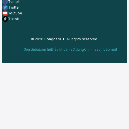
Tumblr
Twitter
Youtube
Tiktok
© 2026 BongdaNET. All rights reserved.
Giới thiệu
Liên hệ
Điều khoản sử dụng
Chính sách bảo mật