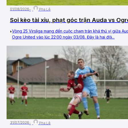
01/08/2026
Pha Lê
Soi kèo tài xỉu, phạt góc trận Auda vs Ogr
United, 22:00 ngày 03/08
Vòng 25 Virsliga mang đến cuộc chạm trán khá thú vị giữa Au
Ogre United vào lúc 22:00 ngày 03/08. Đây là hai đội...
31/07/2026
Pha Lê