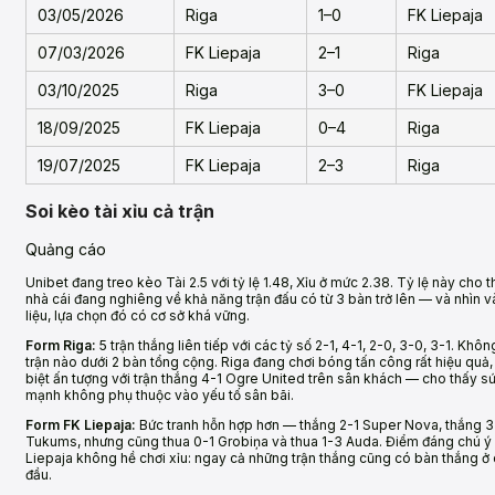
03/05/2026
Riga
1–0
FK Liepaja
07/03/2026
FK Liepaja
2–1
Riga
03/10/2025
Riga
3–0
FK Liepaja
18/09/2025
FK Liepaja
0–4
Riga
19/07/2025
FK Liepaja
2–3
Riga
Soi kèo tài xỉu cả trận
Quảng cáo
Unibet đang treo kèo Tài 2.5 với tỷ lệ 1.48, Xỉu ở mức 2.38. Tỷ lệ này cho 
nhà cái đang nghiêng về khả năng trận đấu có từ 3 bàn trở lên — và nhìn 
liệu, lựa chọn đó có cơ sở khá vững.
Form Riga:
5 trận thắng liên tiếp với các tỷ số 2-1, 4-1, 2-0, 3-0, 3-1. Khô
trận nào dưới 2 bàn tổng cộng. Riga đang chơi bóng tấn công rất hiệu quả,
biệt ấn tượng với trận thắng 4-1 Ogre United trên sân khách — cho thấy s
mạnh không phụ thuộc vào yếu tố sân bãi.
Form FK Liepaja:
Bức tranh hỗn hợp hơn — thắng 2-1 Super Nova, thắng 
Tukums, nhưng cũng thua 0-1 Grobiņa và thua 1-3 Auda. Điểm đáng chú ý 
Liepaja không hề chơi xỉu: ngay cả những trận thắng cũng có bàn thắng ở 
đầu.