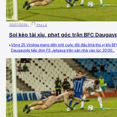
30/07/2026
Pha Lê
Soi kèo tài xỉu, phạt góc trận BFC Daugavp
vs FS Jelgava, 20:00 ngày 01/08
Vòng 25 Virsliga mang đến một cuộc đối đầu khá thú vị khi B
Daugavpils tiếp đón FS Jelgava trên sân nhà vào lúc 20:00...