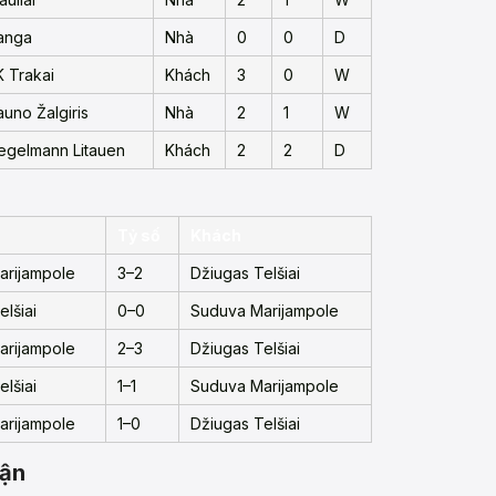
anga
Nhà
0
0
D
K Trakai
Khách
3
0
W
auno Žalgiris
Nhà
2
1
W
egelmann Litauen
Khách
2
2
D
Tỷ số
Khách
arijampole
3–2
Džiugas Telšiai
elšiai
0–0
Suduva Marijampole
arijampole
2–3
Džiugas Telšiai
elšiai
1–1
Suduva Marijampole
arijampole
1–0
Džiugas Telšiai
rận