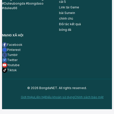
cái 5
#Dulieubongda #bongdaso
Link tải Game
#dulieu66
bài
Sunwin
chính chủ
Đối tác
kết quả
bóng đá
MẠNG XÃ HỘI
Facebook
Pinterest
Tumblr
Twitter
Youtube
Tiktok
© 2026 BongdaNET. All rights reserved.
Giới thiệu
Liên hệ
Điều khoản sử dụng
Chính sách bảo mật