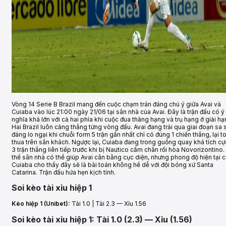
Vòng 14 Serie B Brazil mang đến cuộc chạm trán đáng chú ý giữa Avai và
Cuiaba vào lúc 21:00 ngày 21/06 tại sân nhà của Avai. Đây là trận đấu có ý
nghĩa khá lớn với cả hai phía khi cuộc đua thăng hạng và trụ hạng ở giải h
Hai Brazil luôn căng thẳng từng vòng đấu. Avai đang trải qua giai đoạn sa 
đáng lo ngại khi chuỗi form 5 trận gần nhất chỉ có đúng 1 chiến thắng, lại t
thua trên sân khách. Ngược lại, Cuiaba đang trong guồng quay khá tích cự
3 trận thắng liên tiếp trước khi bị Nautico cầm chân rồi hòa Novorizontino.
thế sân nhà có thể giúp Avai cân bằng cục diện, nhưng phong độ hiện tại 
Cuiaba cho thấy đây sẽ là bài toán không hề dễ với đội bóng xứ Santa
Catarina. Trận đấu hứa hẹn kịch tính.
Soi kèo tài xỉu hiệp 1
Kèo hiệp 1 (Unibet):
Tài 1.0 | Tài 2.3 — Xỉu 1.56
Soi kèo tài xỉu hiệp 1: Tài 1.0 (2.3) — Xỉu (1.56)