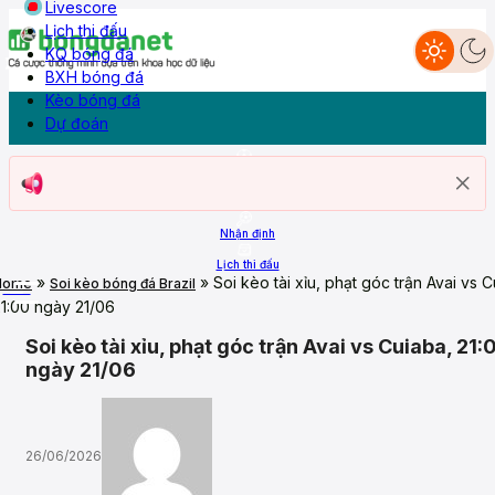
Livescore
Lịch thi đấu
KQ bóng đá
Dự đoán
BXH bóng đá
Nhận định
Livescore
Lịch thi đấu
KQ Bóng đá
BXH
Kèo bóng đá
Kèo bóng đá
Dự đoán
Trang chủ
ASEAN Cup 26
Nhận định
Lịch thi đấu
»
»
Soi kèo tài xỉu, phạt góc trận Avai vs C
Home
Soi kèo bóng đá Brazil
More
1:00 ngày 21/06
Soi kèo tài xỉu, phạt góc trận Avai vs Cuiaba, 21:
ngày 21/06
26/06/2026