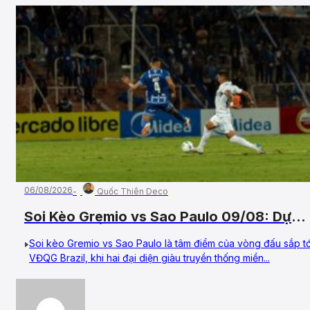
06/08/2026
Quốc Thiên Deco
Soi Kèo Gremio vs Sao Paulo 09/08: Dự
Đoán Tỷ Số & Kèo Nhà Cái VĐQG Brazil
Soi kèo Gremio vs Sao Paulo là tâm điểm của vòng đấu sắp tới
VĐQG Brazil, khi hai đại diện giàu truyền thống miền...