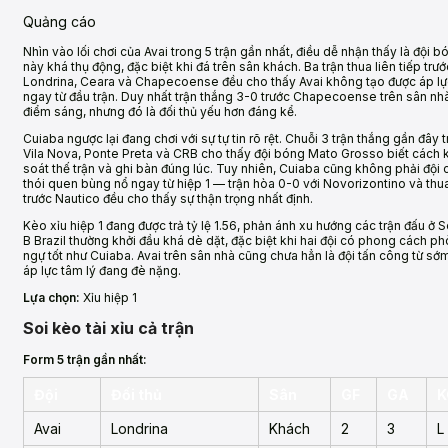
Quảng cáo
Nhìn vào lối chơi của Avai trong 5 trận gần nhất, điều dễ nhận thấy là đội b
này khá thụ động, đặc biệt khi đá trên sân khách. Ba trận thua liên tiếp trướ
Londrina, Ceara và Chapecoense đều cho thấy Avai không tạo được áp lực
ngay từ đầu trận. Duy nhất trận thắng 3-0 trước Chapecoense trên sân nhà
điểm sáng, nhưng đó là đối thủ yếu hơn đáng kể.
Cuiaba ngược lại đang chơi với sự tự tin rõ rệt. Chuỗi 3 trận thắng gần đây 
Vila Nova, Ponte Preta và CRB cho thấy đội bóng Mato Grosso biết cách 
soát thế trận và ghi bàn đúng lúc. Tuy nhiên, Cuiaba cũng không phải đội 
thói quen bùng nổ ngay từ hiệp 1 — trận hòa 0-0 với Novorizontino và thu
trước Nautico đều cho thấy sự thận trọng nhất định.
Kèo xỉu hiệp 1 đang được trả tỷ lệ 1.56, phản ánh xu hướng các trận đấu ở S
B Brazil thường khởi đầu khá dè dặt, đặc biệt khi hai đội có phong cách p
ngự tốt như Cuiaba. Avai trên sân nhà cũng chưa hẳn là đội tấn công từ sớ
áp lực tâm lý đang đè nặng.
Lựa chọn:
Xỉu hiệp 1
Soi kèo tài xỉu cả trận
Form 5 trận gần nhất:
Đội
Đối thủ
Sân
GF
GA
K
Avai
Londrina
Khách
2
3
L