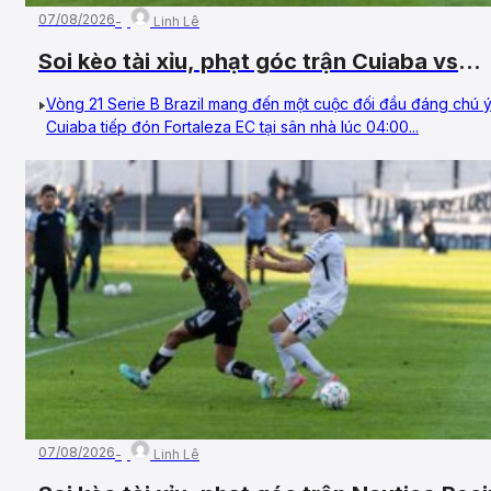
07/08/2026
Linh Lê
Soi kèo tài xỉu, phạt góc trận Cuiaba vs
Fortaleza EC, 04:00 ngày 10/08
Vòng 21 Serie B Brazil mang đến một cuộc đối đầu đáng chú ý
Cuiaba tiếp đón Fortaleza EC tại sân nhà lúc 04:00...
07/08/2026
Linh Lê