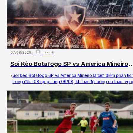
07/08/2026
Linh Lê
Soi Kèo Botafogo SP vs America Mineiro
09/08: Dự Đoán Tỷ Số & Kèo Nhà Cái Brazi
Soi kèo Botafogo SP vs America Mineiro là tâm điểm phân tíc
Serie B
trong đêm 08 rạng sáng 09/08, khi hai đội bóng có tham vọng