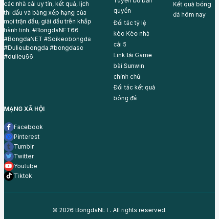
Tuyên bố bản
các nhà cái uy tín, kết quả, lịch
Kết quả bóng
quyền
thi đấu và bảng xếp hạng của
đá hôm nay
mọi trận đấu, giải đấu trên khắp
Đối tác tỷ lệ
hành tinh. #BongdaNET66
kèo
Kèo nhà
#BongdaNET #Soikeobongda
cái 5
#Dulieubongda #bongdaso
Link tải Game
#dulieu66
bài
Sunwin
chính chủ
Đối tác
kết quả
bóng đá
MẠNG XÃ HỘI
Facebook
Pinterest
Tumblr
Twitter
Youtube
Tiktok
© 2026 BongdaNET. All rights reserved.