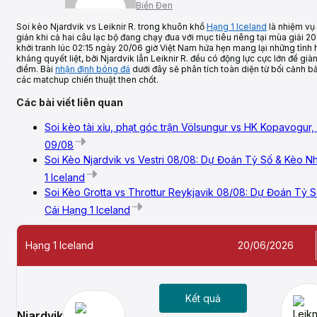
Biển Đen
Soi kèo Njardvik vs Leiknir R. trong khuôn khổ
Hạng 1 Iceland
là nhiệm vụ
giản khi cả hai câu lạc bộ đang chạy đua với mục tiêu riêng tại mùa giải 2
khởi tranh lúc 02:15 ngày 20/06 giờ Việt Nam hứa hẹn mang lại những tình 
kháng quyết liệt, bởi Njardvik lẫn Leiknir R. đều có động lực cực lớn để già
điểm. Bài
nhận định bóng đá
dưới đây sẽ phân tích toàn diện từ bối cảnh 
các matchup chiến thuật then chốt.
Các bài viết liên quan
Soi kèo tài xỉu, phạt góc trận Völsungur vs HK Kopavogur,
09/08
Soi Kèo Njardvik vs Vestri 08/08: Dự Đoán Tỷ Số & Kèo N
1 Iceland
Soi Kèo Grotta vs Throttur Reykjavik 08/08: Dự Đoán Tỷ 
Cái Hạng 1 Iceland
Hạng 1 Iceland
20/06/2026
Kết quả
Njardvik