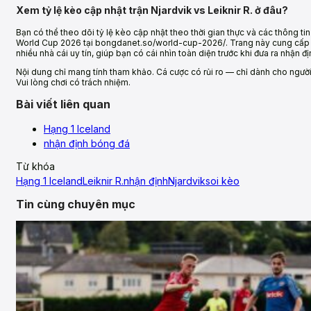
Xem tỷ lệ kèo cập nhật trận Njardvik vs Leiknir R. ở đâu?
Bạn có thể theo dõi tỷ lệ kèo cập nhật theo thời gian thực và các thông tin
World Cup 2026 tại bongdanet.so/world-cup-2026/. Trang này cung cấp d
nhiều nhà cái uy tín, giúp bạn có cái nhìn toàn diện trước khi đưa ra nhận đị
Nội dung chỉ mang tính tham khảo. Cá cược có rủi ro — chỉ dành cho người 
Vui lòng chơi có trách nhiệm.
Bài viết liên quan
Hạng 1 Iceland
nhận định bóng đá
Từ khóa
Hạng 1 Iceland
Leiknir R.
nhận định
Njardvik
soi kèo
Tin cùng chuyên mục