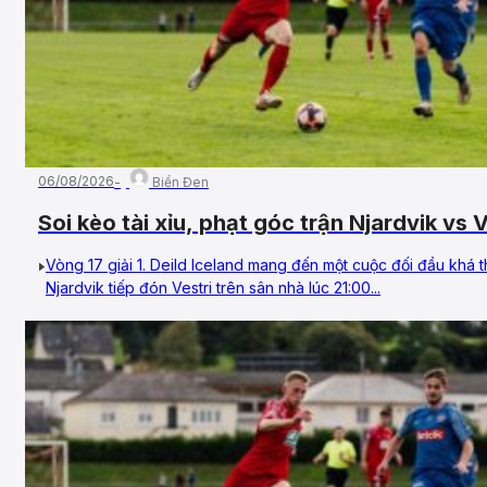
06/08/2026
Biển Đen
Soi kèo tài xỉu, phạt góc trận Njardvik vs V
21:00 ngày 08/08
Vòng 17 giải 1. Deild Iceland mang đến một cuộc đối đầu khá th
Njardvik tiếp đón Vestri trên sân nhà lúc 21:00...