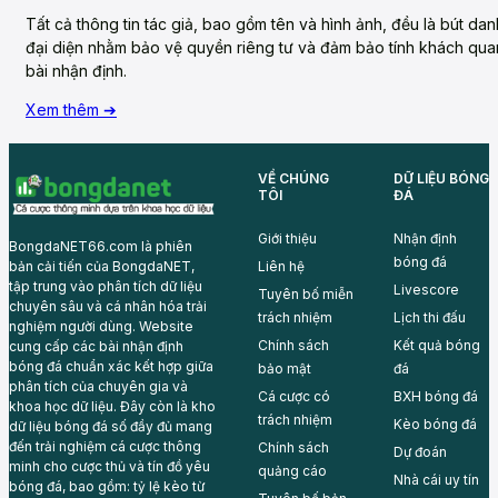
Tất cả thông tin tác giả, bao gồm tên và hình ảnh, đều là bút dan
đại diện nhằm bảo vệ quyền riêng tư và đảm bảo tính khách qua
bài nhận định.
Xem thêm ➔
VỀ CHÚNG
DỮ LIỆU BÓNG
TÔI
ĐÁ
Giới thiệu
Nhận định
BongdaNET66.com là phiên
bóng đá
Liên hệ
bản cải tiến của BongdaNET,
tập trung vào phân tích dữ liệu
Livescore
Tuyên bố miễn
chuyên sâu và cá nhân hóa trải
trách nhiệm
Lịch thi đấu
nghiệm người dùng. Website
Chính sách
Kết quả bóng
cung cấp các bài nhận định
bóng đá chuẩn xác kết hợp giữa
bảo mật
đá
phân tích của chuyên gia và
Cá cược có
BXH bóng đá
khoa học dữ liệu. Đây còn là kho
trách nhiệm
Kèo bóng đá
dữ liệu bóng đá số đầy đủ mang
đến trải nghiệm cá cược thông
Chính sách
Dự đoán
minh cho cược thủ và tín đồ yêu
quảng cáo
Nhà cái uy tín
bóng đá, bao gồm: tỷ lệ kèo từ