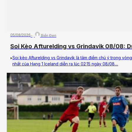
05/08/2026
Biển Đen
Soi Kèo Afturelding vs Grindavik 08/08: 
Tỷ Số & Kèo Nhà Cái Hạng 1 Iceland
Soi kèo Afturelding vs Grindavik là tâm điểm chú ý trong vòn
nhất của Hạng 1 Iceland diễn ra lúc 02:15 ngày 08/08....