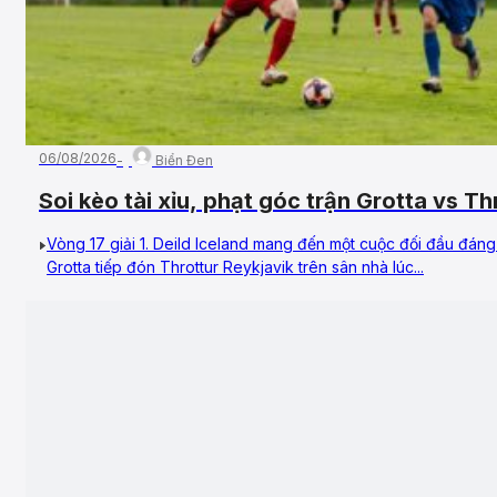
06/08/2026
Biển Đen
Soi kèo tài xỉu, phạt góc trận Grotta vs Th
Reykjavik, 21:00 ngày 08/08
Vòng 17 giải 1. Deild Iceland mang đến một cuộc đối đầu đáng
Grotta tiếp đón Throttur Reykjavik trên sân nhà lúc...