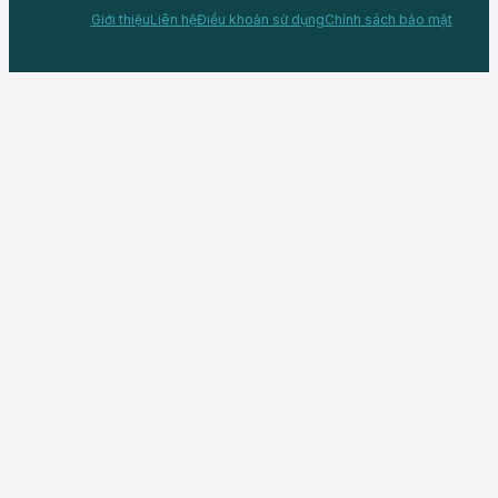
Giới thiệu
Liên hệ
Điều khoản sử dụng
Chính sách bảo mật