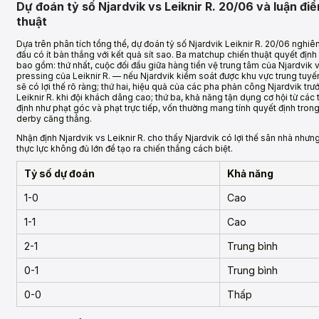
Dự đoán tỷ số Njardvik vs Leiknir R. 20/06 và luận đi
thuật
Dựa trên phân tích tổng thể, dự đoán tỷ số Njardvik Leiknir R. 20/06 nghiê
đấu có ít bàn thắng với kết quả sít sao. Ba matchup chiến thuật quyết định
bao gồm: thứ nhất, cuộc đối đầu giữa hàng tiền vệ trung tâm của Njardvik 
pressing của Leiknir R. — nếu Njardvik kiểm soát được khu vực trung tuyến
sẽ có lợi thế rõ ràng; thứ hai, hiệu quả của các pha phản công Njardvik trư
Leiknir R. khi đội khách dâng cao; thứ ba, khả năng tận dụng cơ hội từ các
định như phạt góc và phạt trực tiếp, vốn thường mang tính quyết định trong
derby căng thẳng.
Nhận định Njardvik vs Leiknir R. cho thấy Njardvik có lợi thế sân nhà như
thực lực không đủ lớn để tạo ra chiến thắng cách biệt.
Tỷ số dự đoán
Khả năng
1-0
Cao
1-1
Cao
2-1
Trung bình
0-1
Trung bình
0-0
Thấp