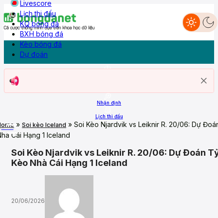
Livescore
Lịch thi đấu
KQ bóng đá
Dự đoán
BXH bóng đá
Nhận định
Livescore
Lịch thi đấu
KQ Bóng đá
BXH
Kèo bóng đá
Kèo bóng đá
Dự đoán
Trang chủ
ASEAN Cup 26
Nhận định
Lịch thi đấu
»
»
Soi Kèo Njardvik vs Leiknir R. 20/06: Dự Đo
Home
Soi kèo Iceland
More
hà Cái Hạng 1 Iceland
Soi Kèo Njardvik vs Leiknir R. 20/06: Dự Đoán T
Kèo Nhà Cái Hạng 1 Iceland
20/06/2026