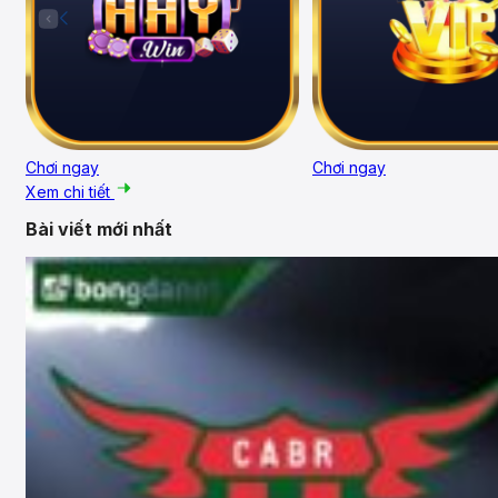
Chơi ngay
Chơi ngay
Xem chi tiết
Bài viết mới nhất