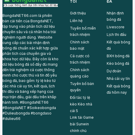
TÔI
ĐÁ
Giới thiệu
Nhận định
BongdaNET66.com là phiên
bóng đá
Liên hệ
bản cải tiến của BongdaNET,
tập trung vào phân tích dữ liệu
Livescore
Tuyên bố miễn
chuyên sâu và cá nhân hóa trải
trách nhiệm
Lịch thi đấu
nghiệm người dùng. Website
Chính sách
Kết quả bóng
cung cấp các bài nhận định
bóng đá chuẩn xác kết hợp giữa
bảo mật
đá
phân tích của chuyên gia và
Cá cược có
BXH bóng đá
khoa học dữ liệu. Đây còn là kho
trách nhiệm
Kèo bóng đá
dữ liệu bóng đá số đầy đủ mang
đến trải nghiệm cá cược thông
Chính sách
Dự đoán
minh cho cược thủ và tín đồ yêu
quảng cáo
Nhà cái uy tín
bóng đá, bao gồm: tỷ lệ kèo từ
Tuyên bố bản
các nhà cái uy tín, kết quả, lịch
Kết quả bóng
quyền
thi đấu và bảng xếp hạng của
đá hôm nay
mọi trận đấu, giải đấu trên khắp
Đối tác tỷ lệ
hành tinh. #BongdaNET66
kèo
Kèo nhà
#BongdaNET #Soikeobongda
cái 5
#Dulieubongda #bongdaso
Link tải Game
#dulieu66
bài
Sunwin
chính chủ