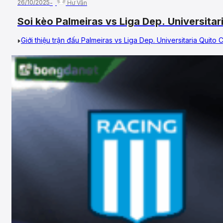
26/10/2025
Hư Vân
Soi kèo Palmeiras vs Liga Dep. Universita
Giới thiệu trận đấu Palmeiras vs Liga Dep. Universitaria Quito 