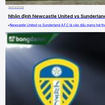
19/03/2026
Nhận định Newcastle United vs Sunderlan
Newcastle United vs Sunderland A.F.C là cặp đấu mang hơi thở