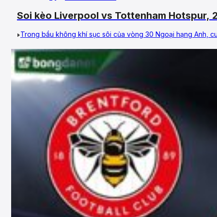
Soi kèo Liverpool vs Tottenham Hotspur,
Trong bầu không khí sục sôi của vòng 30 Ngoại hạng Anh, cuộ