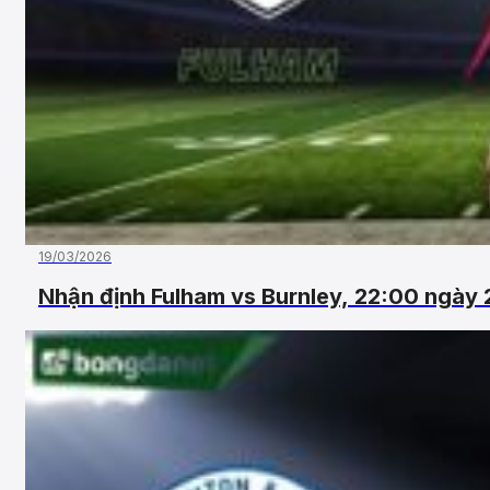
19/03/2026
Nhận định Fulham vs Burnley, 22:00 ngày