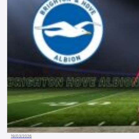
19/03/2026