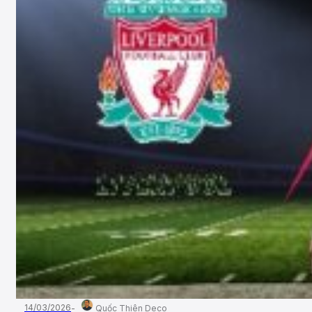
14/03/2026
Quốc Thiên Deco