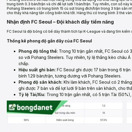
trung bình 0.3 bàn/trận và chỉ để lọt lưới 1 bàn/trận. Tuy nhiên, con số n
Pohang Steelers có trung bình 15 cú sút trúng đích/trận trong 3 trận sân
cho thấy khả năng tấn công biên khá tốt. Hàng thủ có trung bình 3 thẻ vàng/
Nhận định FC Seoul – Đội khách đầy tiềm năng
FC Seoul là đội bóng có bề dày thành tích tại K-League và đang tìm kiếm s
Thống kê phong độ gần đây của FC Seoul
Phong độ tổng thể:
Trong 10 trận gần nhất, FC Seoul có 3
so với Pohang Steelers. Tuy nhiên, tỷ lệ thắng kèo châu Á
chấp.
Hiệu suất ghi bàn:
FC Seoul ghi được 17 bàn trong 6 trận gầ
bình 1.29 bàn/trận, tương đương với Pohang Steelers.
Phong độ sân khách:
Khi làm khách, FC Seoul có 2 thắng, 
ghi được 7 bàn và để lọt lưới 9 bàn trên sân khách, cho th
Tỷ lệ Tài/Xỉu:
Trong 10 trận gần nhất, có 5 trận Tài (50%)