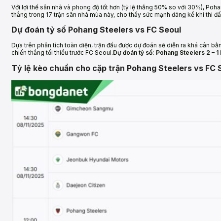
Với lợi thế sân nhà và phong độ tốt hơn (tỷ lệ thắng 50% so với 30%), Poh
thắng trong 17 trận sân nhà mùa này, cho thấy sức mạnh đáng kể khi thi đấ
Dự đoán tỷ số Pohang Steelers vs FC Seoul
Dựa trên phân tích toàn diện, trận đấu được dự đoán sẽ diễn ra khá cân bằn
chiến thắng tối thiểu trước FC Seoul.
Dự đoán tỷ số: Pohang Steelers 2 – 1
Tỷ lệ kèo chuẩn cho cặp trận Pohang Steelers vs FC 