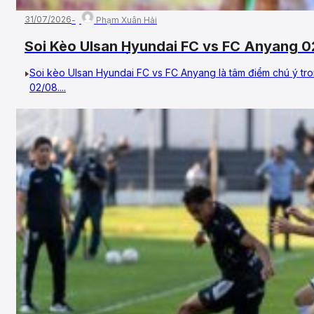
31/07/2026
Phạm Xuân Hải
Soi Kèo Ulsan Hyundai FC vs FC Anyang 0
VĐQG Hàn Quốc
Soi kèo Ulsan Hyundai FC vs FC Anyang là tâm điểm chú ý t
02/08....