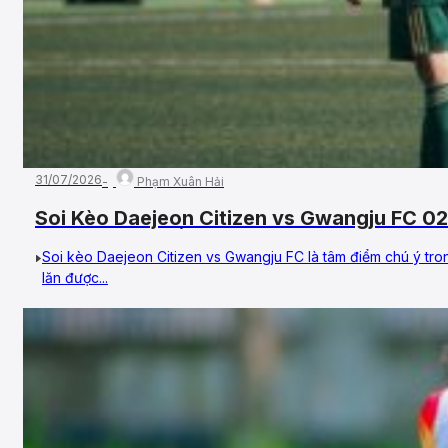
31/07/2026
Phạm Xuân Hải
Soi Kèo Daejeon Citizen vs Gwangju FC 0
VĐQG Hàn Quốc
Soi kèo Daejeon Citizen vs Gwangju FC là tâm điểm chú ý t
lăn được...