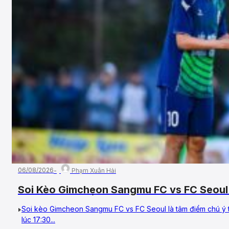
06/08/2026
Phạm Xuân Hải
Soi Kèo Gimcheon Sangmu FC vs FC Seoul
VĐQG Hàn Quốc
Soi kèo Gimcheon Sangmu FC vs FC Seoul là tâm điểm chú ý
lúc 17:30...