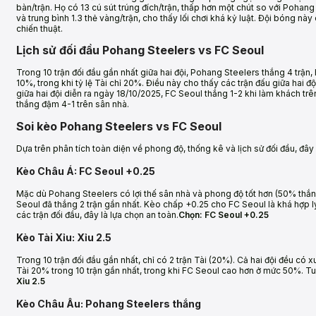
bàn/trận. Họ có 13 cú sút trúng đích/trận, thấp hơn một chút so với Poha
và trung bình 1.3 thẻ vàng/trận, cho thấy lối chơi khá kỷ luật. Đội bóng nà
chiến thuật.
Lịch sử đối đầu Pohang Steelers vs FC Seoul
Trong 10 trận đối đầu gần nhất giữa hai đội, Pohang Steelers thắng 4 trận, 
10%, trong khi tỷ lệ Tài chỉ 20%. Điều này cho thấy các trận đấu giữa hai 
giữa hai đội diễn ra ngày 18/10/2025, FC Seoul thắng 1-2 khi làm khách t
thắng đậm 4-1 trên sân nhà.
Soi kèo Pohang Steelers vs FC Seoul
Dựa trên phân tích toàn diện về phong độ, thống kê và lịch sử đối đầu, đây
Kèo Châu Á: FC Seoul +0.25
Mặc dù Pohang Steelers có lợi thế sân nhà và phong độ tốt hơn (50% thắn
Seoul đã thắng 2 trận gần nhất. Kèo chấp +0.25 cho FC Seoul là khá hợp l
các trận đối đầu, đây là lựa chọn an toàn.
Chọn: FC Seoul +0.25
Kèo Tài Xỉu: Xỉu 2.5
Trong 10 trận đối đầu gần nhất, chỉ có 2 trận Tài (20%). Cả hai đội đều có
Tài 20% trong 10 trận gần nhất, trong khi FC Seoul cao hơn ở mức 50%. Tuy n
Xỉu 2.5
Kèo Châu Âu: Pohang Steelers thắng