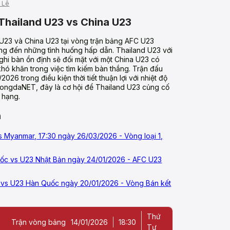
h Lê
u Thailand U23 vs China U23
 U23 và China U23 tại vòng trận bảng AFC U23
g đến những tình huống hấp dẫn. Thailand U23 với
ghi bàn ổn định sẽ đối mặt với một China U23 có
ó khăn trong việc tìm kiếm bàn thắng. Trận đấu
2026 trong điều kiện thời tiết thuận lợi với nhiệt độ
BongdaNET, đây là cơ hội để Thailand U23 củng cố
p hạng.
n
s Myanmar, 17:30 ngày 26/03/2026 - Vòng loại 1,
ốc vs U23 Nhật Bản ngày 24/01/2026 - AFC U23
 vs U23 Hàn Quốc ngày 20/01/2026 - Vòng Bán kết
Thứ
Trận vòng bảng
14/01/2026
18:30
Tư