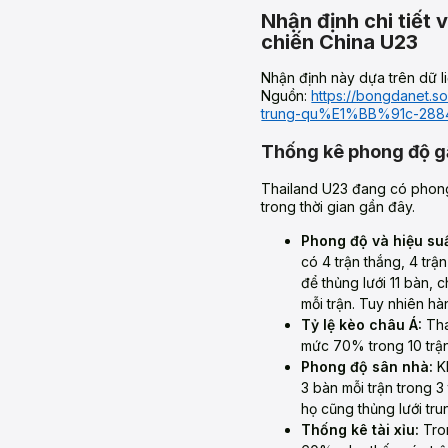
Nhận định chi tiết 
chiến China U23
Nhận định này dựa trên dữ l
Nguồn:
https://bongdanet.s
trung-qu%E1%BB%91c-288
Thống kê phong độ g
Thailand U23 đang có phong
trong thời gian gần đây.
Phong độ và hiệu suấ
có 4 trận thắng, 4 trậ
để thủng lưới 11 bàn, 
mỗi trận. Tuy nhiên hà
Tỷ lệ kèo châu Á:
Tha
mức 70% trong 10 trận 
Phong độ sân nhà:
Kh
3 bàn mỗi trận trong 3
họ cũng thủng lưới tru
Thống kê tài xỉu:
Tron