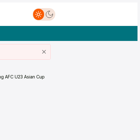
ảng AFC U23 Asian Cup