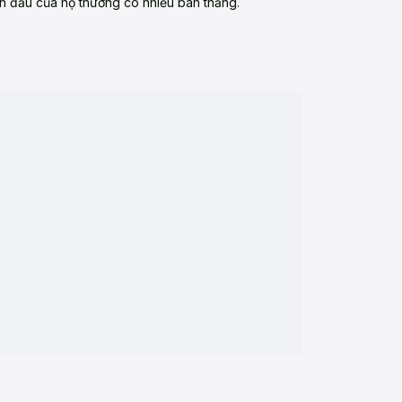
n đấu của họ thường có nhiều bàn thắng.