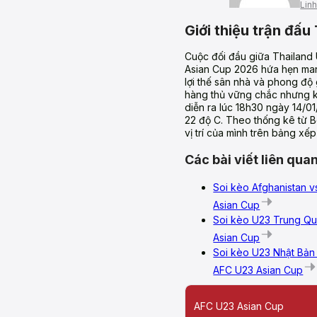
Lin
Giới thiệu trận đấ
Cuộc đối đầu giữa Thailand
Asian Cup 2026 hứa hẹn man
lợi thế sân nhà và phong độ 
hàng thủ vững chắc nhưng kh
diễn ra lúc 18h30 ngày 14/01/
22 độ C. Theo thống kê từ 
vị trí của mình trên bảng xế
Các bài viết liên qua
Soi kèo Afghanistan v
Asian Cup
Soi kèo U23 Trung Qu
Asian Cup
Soi kèo U23 Nhật Bản
AFC U23 Asian Cup
AFC U23 Asian Cup