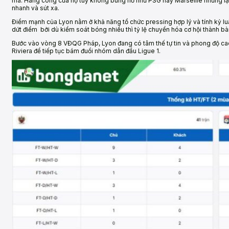
mà. Hàng công của họ tuy không bùng nổ như PSG hay Marseille nhưng lạ
nhanh và sút xa.
Điểm mạnh của Lyon nằm ở khả năng tổ chức pressing hợp lý và tính kỷ luậ
dứt điểm bởi dù kiểm soát bóng nhiều thì tỷ lệ chuyển hóa cơ hội thành b
Bước vào vòng 8 VĐQG Pháp, Lyon đang có tâm thế tự tin và phong độ cao,
Riviera để tiếp tục bám đuổi nhóm dẫn đầu Ligue 1.