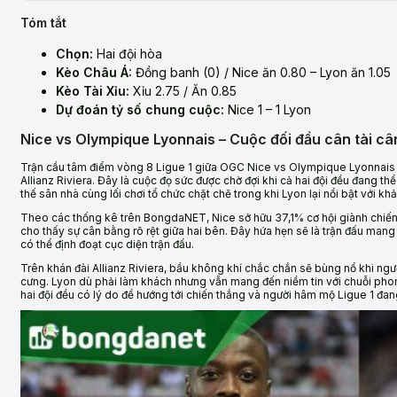
Tóm tắt
Chọn:
Hai đội hòa
Kèo Châu Á:
Đồng banh (0) / Nice ăn 0.80 – Lyon ăn 1.05
Kèo Tài Xỉu:
Xỉu 2.75 / Ăn 0.85
Dự đoán tỷ số chung cuộc:
Nice 1 – 1 Lyon
Nice vs Olympique Lyonnais – Cuộc đối đầu cân tài cân
Trận cầu tâm điểm vòng 8 Ligue 1 giữa OGC Nice vs Olympique Lyonnais s
Allianz Riviera. Đây là cuộc đọ sức được chờ đợi khi cả hai đội đều đang th
thế sân nhà cùng lối chơi tổ chức chặt chẽ trong khi Lyon lại nổi bật với
Theo các thống kê trên BongdaNET, Nice sở hữu 37,1% cơ hội giành chiến 
cho thấy sự cân bằng rõ rệt giữa hai bên. Đây hứa hẹn sẽ là trận đấu mang
có thể định đoạt cục diện trận đấu.
Trên khán đài Allianz Riviera, bầu không khí chắc chắn sẽ bùng nổ khi ng
cưng. Lyon dù phải làm khách nhưng vẫn mang đến niềm tin với chuỗi phon
hai đội đều có lý do để hướng tới chiến thắng và người hâm mộ Ligue 1 đan