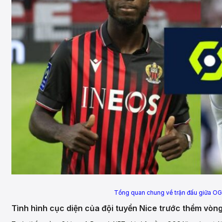
Tổng quan chung về trận đấu giữa O
Tình hình cục diện của đội tuyển Nice trước thềm vòn