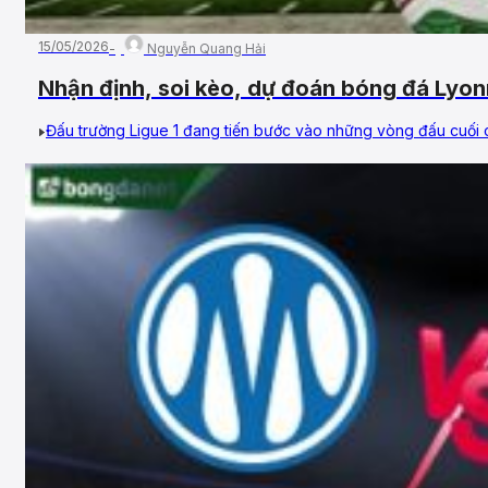
15/05/2026
Nguyễn Quang Hải
Nhận định, soi kèo, dự đoán bóng đá Lyo
Vòng 34, VĐQG Pháp
Đấu trường Ligue 1 đang tiến bước vào những vòng đấu cuối cùn