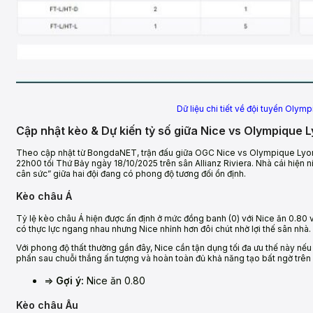
Dữ liệu chi tiết về đội tuyển Oly
Cập nhật kèo & Dự kiến tỷ số giữa Nice vs Olympique 
Theo cập nhật từ BongdaNET, trận đấu giữa OGC Nice vs Olympique Lyonn
22h00 tối Thứ Bảy ngày 18/10/2025 trên sân Allianz Riviera. Nhà cái hiện
cân sức” giữa hai đội đang có phong độ tương đối ổn định.
Kèo châu Á
Tỷ lệ kèo châu Á hiện được ấn định ở mức đồng banh (0) với Nice ăn 0.80 v
có thực lực ngang nhau nhưng Nice nhỉnh hơn đôi chút nhờ lợi thế sân nhà.
Với phong độ thất thường gần đây, Nice cần tận dụng tối đa ưu thế này nếu 
phấn sau chuỗi thắng ấn tượng và hoàn toàn đủ khả năng tạo bất ngờ trên
=>
Gợi ý:
Nice ăn 0.80
Kèo châu Âu