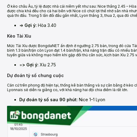
Ở kèo châu Âu, tỷ lệ được nhà cái niêm yết như sau: Nice thắng 2.45 – Hòa
được chia khá đều cho cả hai bên với Nice có chút lợi thế nhờ sân nhà như
quả thi đấu. Trong 5 lần đối đầu gần nhất, Lyon thắng 3, thua 2, qua đó chi
=>
Gợi ý:
Hòa 3.40
Kèo Tài Xỉu
Mức Tài Xỉu được BongdaNET ấn định ở ngưỡng 2.75 bàn, trong đó cửa Tài ă
bình 1.3 bàn/trận còn Lyon đạt 1.4 bàn/trận, khả năng trận đấu có nhiều bàn
tuyến giữa và không mạo hiểm khi gặp đối thủ cân sức, kịch bản Xỉu 2.75 vẫ
=
> Gợi ý:
Xỉu 2.75
Dự đoán tỷ số chung cuộc
Căn cứ trên phong độ hiện tại, thống kê bàn thắng và sự cân bằng ở kèo
Lyonnais sẽ diễn ra giằng co, với khả năng hai đội chia điểm là rất lớn.
Dự đoán tỷ số sau 90 phút:
Nice 1–1 Lyon