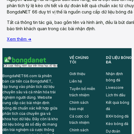
phân tích tỷ lệ kèo chi tiết và dự đoán kết quả chuẩn xác từ chu
BongdaNET 66 duy trì vị thế là nguồn cung cấp dữ liệu bóng đá 
Tất cả thông tin tác giả, bao gồm tên và hình ảnh, đều là bút d
bảo tính khách quan trong các bài nhận định.
Xem thêm ➔
VỀ CHÚNG
DỮ LIỆU BÓNG
TÔI
ĐÁ
Giới thiệu
Nhận định
BongdaNET66.com là phiên
bóng đá
Liên hệ
bản cải tiến của BongdaNET,
tập trung vào phân tích dữ liệu
Livescore
Tuyên bố miễn
chuyên sâu và cá nhân hóa trải
trách nhiệm
Lịch thi đấu
nghiệm người dùng. Website
Chính sách
Kết quả bóng
cung cấp các bài nhận định
bóng đá chuẩn xác kết hợp giữa
bảo mật
đá
phân tích của chuyên gia và
Cá cược có
BXH bóng đá
khoa học dữ liệu. Đây còn là kho
trách nhiệm
Kèo bóng đá
dữ liệu bóng đá số đầy đủ mang
đến trải nghiệm cá cược thông
Chính sách
Dự đoán