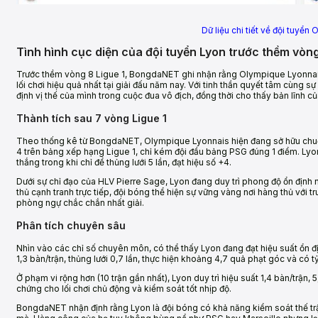
Dữ liệu chi tiết về đội tuyển
Tình hình cục diện của đội tuyển Lyon trước thềm vòn
Trước thềm vòng 8 Ligue 1, BongdaNET ghi nhận rằng Olympique Lyonnais
lối chơi hiệu quả nhất tại giải đấu năm nay. Với tinh thần quyết tâm cùng
định vị thế của mình trong cuộc đua vô địch, đồng thời cho thấy bản lĩnh c
Thành tích sau 7 vòng Ligue 1
Theo thống kê từ BongdaNET, Olympique Lyonnais hiện đang sở hữu chuỗi 
4 trên bảng xếp hạng Ligue 1, chỉ kém đội đầu bảng PSG đúng 1 điểm. Lyon 
thắng trong khi chỉ để thủng lưới 5 lần, đạt hiệu số +4.
Dưới sự chỉ đạo của HLV Pierre Sage, Lyon đang duy trì phong độ ổn định 
thủ cạnh tranh trực tiếp, đội bóng thể hiện sự vững vàng nơi hàng thủ với 
phòng ngự chắc chắn nhất giải.
Phân tích chuyên sâu
Nhìn vào các chỉ số chuyên môn, có thể thấy Lyon đang đạt hiệu suất ổn địn
1,3 bàn/trận, thủng lưới 0,7 lần, thực hiện khoảng 4,7 quả phạt góc và có 
Ở phạm vi rộng hơn (10 trận gần nhất), Lyon duy trì hiệu suất 1,4 bàn/trận
chứng cho lối chơi chủ động và kiểm soát tốt nhịp độ.
BongdaNET nhận định rằng Lyon là đội bóng có khả năng kiểm soát thế tr