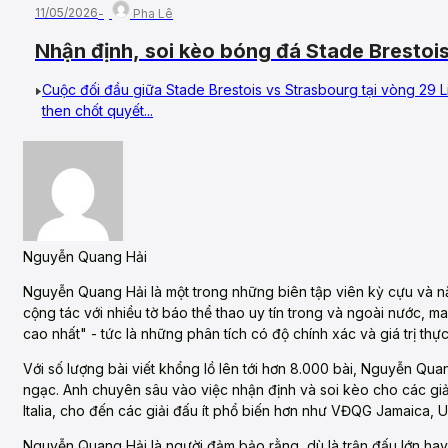
11/05/2026
Pha Lê
Nhận định, soi kèo bóng đá Stade Brestoi
14/05/2026 – Vòng 29, VĐQG Pháp
Cuộc đối đầu giữa Stade Brestois vs Strasbourg tại vòng 29 L
then chốt quyết...
Nguyễn Quang Hải
Nguyễn Quang Hải là một trong những biên tập viên kỳ cựu và 
cộng tác với nhiều tờ báo thể thao uy tín trong và ngoài nước, m
cao nhất" - tức là những phân tích có độ chính xác và giá trị thực
Với số lượng bài viết khổng lồ lên tới hơn 8.000 bài, Nguyễn Qu
ngạc. Anh chuyên sâu vào việc nhận định và soi kèo cho các g
Italia, cho đến các giải đấu ít phổ biến hơn như VĐQG Jamaica, 
Nguyễn Quang Hải là người đảm bảo rằng, dù là trận đấu lớn hay