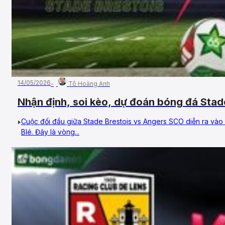
14/05/2026
Tô Hoàng Anh
Nhận định, soi kèo, dự đoán bóng đá Sta
18/05/2026 – Vòng 34, VĐQG Pháp
Cuộc đối đầu giữa Stade Brestois vs Angers SCO diễn ra vào
Blé. Đây là vòng...