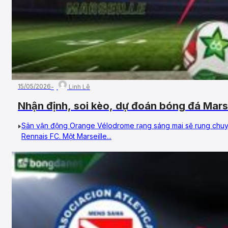
15/05/2026
Linh Lê
Nhận định, soi kèo, dự đoán bóng đá Mars
18/05/2026 – Vòng 34, VĐQG Pháp
Sân vận động Orange Vélodrome rạng sáng mai sẽ rung chuyển
Rennais FC. Một Marseille...