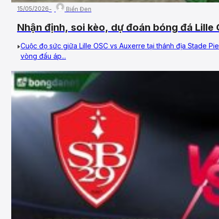
15/05/2026
Biển Đen
Nhận định, soi kèo, dự đoán bóng đá Lill
18/05/2026 – Vòng 34, VĐQG Pháp
Cuộc đọ sức giữa Lille OSC vs Auxerre tại thánh địa Stade P
vòng đấu áp...