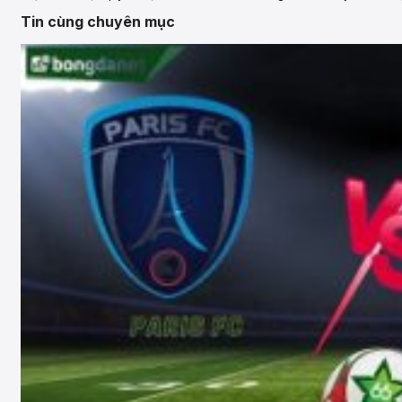
Tin cùng chuyên mục