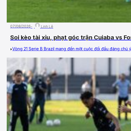
07/08/2026
Linh Lê
Soi kèo tài xỉu, phạt góc trận Cuiaba vs 
Vòng 21 Serie B Brazil mang đến một cuộc đối đầu đáng chú ý k