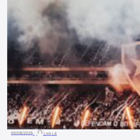
06/08/2026
Linh Lê