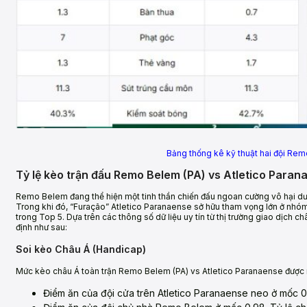
Bảng thống kê kỹ thuật hai đội Rem
Tỷ lệ kèo trận đấu Remo Belem (PA) vs Atletico Para
Remo Belem đang thể hiện một tinh thần chiến đấu ngoan cường vô hại dưới 
Trong khi đó, “Furação” Atletico Paranaense sở hữu tham vọng lớn ở nhóm 
trong Top 5. Dựa trên các thông số dữ liệu uy tín từ thị trường giao dịch
định như sau:
Soi kèo Châu Á (Handicap)
Mức kèo châu Á toàn trận Remo Belem (PA) vs Atletico Paranaense được ni
Điểm ăn của đội cửa trên Atletico Paranaense neo ở mốc 0