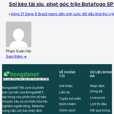
Soi kèo tài xỉu, phạt góc trận Botafogo 
Vòng 21 Serie B Brazil mang đến một cuộc đối đầu khá thú vị 
Phạm Xuân Hải
Xem thêm ➔
VỀ CHÚNG
DỮ LIỆU BÓNG
TÔI
ĐÁ
Giới thiệu
Nhận định
BongdaNET66.com là phiên
bóng đá
Liên hệ
bản cải tiến của BongdaNET,
tập trung vào phân tích dữ liệu
Livescore
Tuyên bố miễn
chuyên sâu và cá nhân hóa trải
trách nhiệm
Lịch thi đấu
nghiệm người dùng. Website
Chính sách
Kết quả bóng
cung cấp các bài nhận định