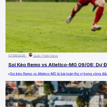
07/08/2026
Quốc Thiên Deco
Soi Kèo Remo vs Atletico-MG 09/08: Dự Đ
Soi kèo Remo vs Atletico-MG là bài toán thú vị trong vòng đấu