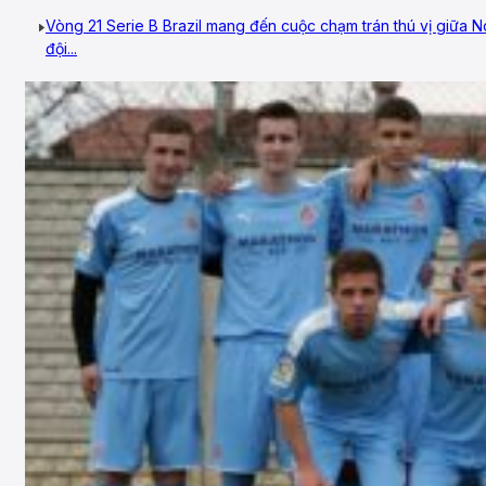
Vòng 21 Serie B Brazil mang đến cuộc chạm trán thú vị giữa N
đội...