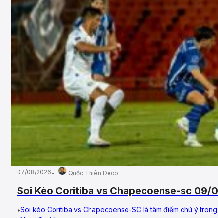
07/08/2026
Quốc Thiên Deco
Soi Kèo Coritiba vs Chapecoense-sc 09/
Brazil
Soi kèo Coritiba vs Chapecoense-SC là tâm điểm chú ý trong 