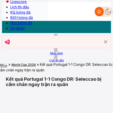
Livescore
Lịch thi đấu
KQ bóng đá
Dự đoán
BXH bóng đá
Nhận định
Livescore
Lịch thi đấu
KQ Bóng đá
BXH
Kèo bóng đá
Kèo bóng đá
Dự đoán
Trang chủ
ASEAN Cup 26
Nhận định
Lịch thi đấu
»
»
Kết quả Portugal 1-1 Congo DR: Seleccao bị
Home
World Cup 2026
More
cầm chân ngay trận ra quân
Kết quả Portugal 1-1 Congo DR: Seleccao bị
cầm chân ngay trận ra quân