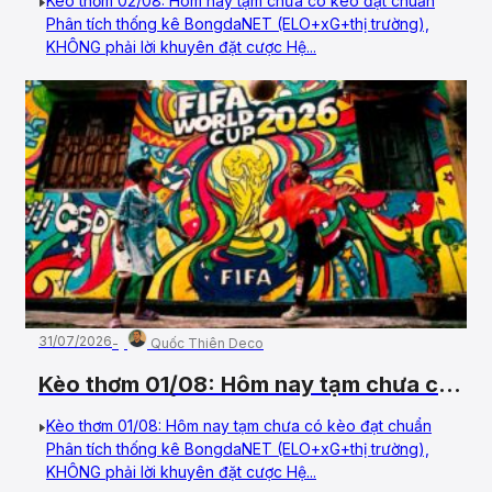
Kèo thơm 02/08: Hôm nay tạm chưa có kèo đạt chuẩn
Phân tích thống kê BongdaNET (ELO+xG+thị trường),
KHÔNG phải lời khuyên đặt cược Hệ...
31/07/2026
Quốc Thiên Deco
Kèo thơm 01/08: Hôm nay tạm chưa có
kèo đạt chuẩn
Kèo thơm 01/08: Hôm nay tạm chưa có kèo đạt chuẩn
Phân tích thống kê BongdaNET (ELO+xG+thị trường),
KHÔNG phải lời khuyên đặt cược Hệ...