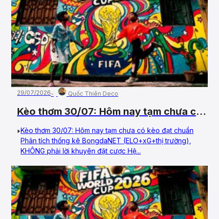
29/07/2026
Quốc Thiên Deco
Kèo thơm 30/07: Hôm nay tạm chưa có
kèo đạt chuẩn
Kèo thơm 30/07: Hôm nay tạm chưa có kèo đạt chuẩn
Phân tích thống kê BongdaNET (ELO+xG+thị trường),
KHÔNG phải lời khuyên đặt cược Hệ...