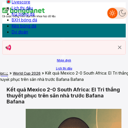
Livescore
Lịch thi đấu
KQ bóng đá
Dự đoán
BXH bóng đá
Nhận định
Livescore
Lịch thi đấu
KQ Bóng đá
BXH
Kèo bóng đá
Kèo bóng đá
Dự đoán
Trang chủ
ASEAN Cup 26
Nhận định
Lịch thi đấu
»
»
Kết quả Mexico 2-0 South Africa: El Tri thắn
Home
World Cup 2026
More
huyết phục trên sân nhà trước Bafana Bafana
Kết quả Mexico 2-0 South Africa: El Tri thắng
thuyết phục trên sân nhà trước Bafana
Bafana