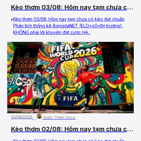
Kèo thơm 03/08: Hôm nay tạm chưa có
kèo đạt chuẩn
Kèo thơm 03/08: Hôm nay tạm chưa có kèo đạt chuẩn
Phân tích thống kê BongdaNET (ELO+xG+thị trường),
KHÔNG phải lời khuyên đặt cược Hệ...
01/08/2026
Quốc Thiên Deco
Kèo thơm 02/08: Hôm nay tạm chưa có
kèo đạt chuẩn