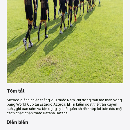
Tóm tắt
Mexico giành chiến thắng 2-0 trước Nam Phi trong trận mở màn vòng
bảng World Cup tại Estadio Azteca. El Tri kiểm soát thế trận xuyên
suốt, ghi bàn sớm và tận dụng lợi thế quân số để khép lại trận đấu một
cách chắc chắn trước Bafana Bafana.
Diễn biến