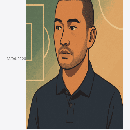
13/06/2026