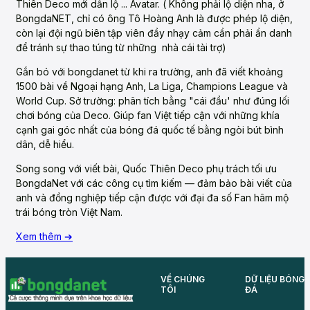
Thiên Deco mới dần lộ ... Avatar. ( Không phải lộ diện nha, ở
BongdaNET, chỉ có ông Tô Hoàng Anh là được phép lộ diện,
còn lại đội ngũ biên tập viên đầy nhạy cảm cần phải ẩn danh
để tránh sự thao túng từ những nhà cái tài trợ)
Gắn bó với bongdanet từ khi ra trường, anh đã viết khoảng
1500 bài về Ngoại hạng Anh, La Liga, Champions League và
World Cup. Sở trường: phân tích bằng "cái đầu' như đúng lối
chơi bóng của Deco. Giúp fan Việt tiếp cận với những khía
cạnh gai góc nhất của bóng đá quốc tế bằng ngòi bút bình
dân, dễ hiểu.
Song song với viết bài, Quốc Thiên Deco phụ trách tối ưu
BongdaNet với các công cụ tìm kiếm — đảm bảo bài viết của
anh và đồng nghiệp tiếp cận được với đại đa số Fan hâm mộ
trái bóng tròn Việt Nam.
Xem thêm ➔
VỀ CHÚNG
DỮ LIỆU BÓNG
TÔI
ĐÁ