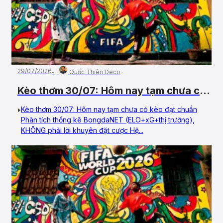
29/07/2026
Quốc Thiên Deco
Kèo thơm 30/07: Hôm nay tạm chưa có
kèo đạt chuẩn
Kèo thơm 30/07: Hôm nay tạm chưa có kèo đạt chuẩn
Phân tích thống kê BongdaNET (ELO+xG+thị trường),
KHÔNG phải lời khuyên đặt cược Hệ...