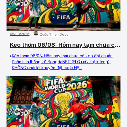
05/08/2026
Quốc Thiên Deco
Kèo thơm 06/08: Hôm nay tạm chưa có
kèo đạt chuẩn
Kèo thơm 06/08: Hôm nay tạm chưa có kèo đạt chuẩn
Phân tích thống kê BongdaNET (ELO+xG+thị trường),
KHÔNG phải lời khuyên đặt cược Hệ...