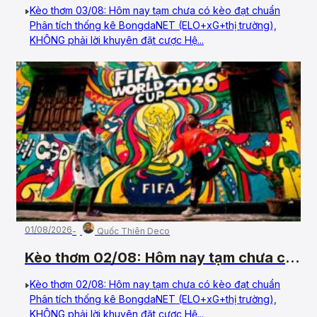
Kèo thơm 03/08: Hôm nay tạm chưa có kèo đạt chuẩn
Phân tích thống kê BongdaNET (ELO+xG+thị trường),
KHÔNG phải lời khuyên đặt cược Hệ...
01/08/2026
Quốc Thiên Deco
Kèo thơm 02/08: Hôm nay tạm chưa có
kèo đạt chuẩn
Kèo thơm 02/08: Hôm nay tạm chưa có kèo đạt chuẩn
Phân tích thống kê BongdaNET (ELO+xG+thị trường),
KHÔNG phải lời khuyên đặt cược Hệ...