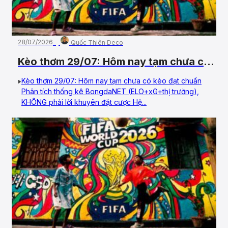
28/07/2026
Quốc Thiên Deco
Kèo thơm 29/07: Hôm nay tạm chưa có
kèo đạt chuẩn
Kèo thơm 29/07: Hôm nay tạm chưa có kèo đạt chuẩn
Phân tích thống kê BongdaNET (ELO+xG+thị trường),
KHÔNG phải lời khuyên đặt cược Hệ...