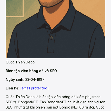
Quốc Thiên Deco
Biên tập viên bóng đá và SEO
Ngày sinh:
23-04-1987
Liên hệ:
[email protected]
Quốc Thiên Deco là biên tập viên bóng đá kiêm phụ trách
SEO tại BongdaNET. Fan BongdaNET chỉ biết đến anh với tên
SEO, nhưng từ khi phiên bản mới BongdaNET66 ra đời, Quốc