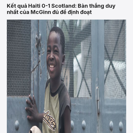
Kết quả Haiti 0-1 Scotland: Bàn thắng duy
nhất của McGinn đủ để định đoạt