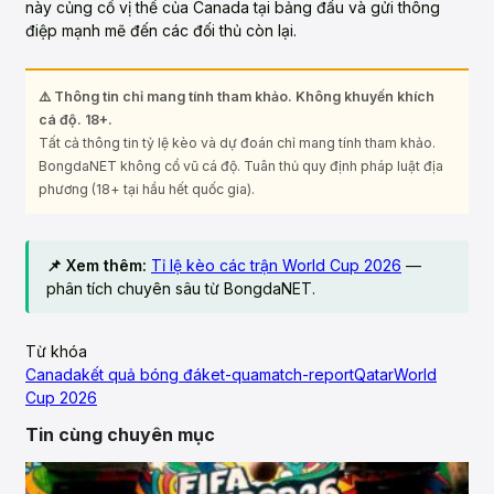
này củng cố vị thế của Canada tại bảng đấu và gửi thông
điệp mạnh mẽ đến các đối thủ còn lại.
⚠️ Thông tin chỉ mang tính tham khảo. Không khuyến khích
cá độ. 18+.
Tất cả thông tin tỷ lệ kèo và dự đoán chỉ mang tính tham khảo.
BongdaNET không cổ vũ cá độ. Tuân thủ quy định pháp luật địa
phương (18+ tại hầu hết quốc gia).
📌 Xem thêm:
Tỉ lệ kèo các trận World Cup 2026
—
phân tích chuyên sâu từ BongdaNET.
Từ khóa
Canada
kết quả bóng đá
ket-qua
match-report
Qatar
World
Cup 2026
Tin cùng chuyên mục