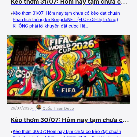
Kèo thơm 31/07: Hôm nay tạm chưa có
kèo đạt chuẩn
Kèo thơm 31/07: Hôm nay tạm chưa có kèo đạt chuẩn
Phân tích thống kê BongdaNET (ELO+xG+thị trường),
KHÔNG phải lời khuyên đặt cược Hệ...
29/07/2026
Quốc Thiên Deco
Kèo thơm 30/07: Hôm nay tạm chưa có
kèo đạt chuẩn
Kèo thơm 30/07: Hôm nay tạm chưa có kèo đạt chuẩn