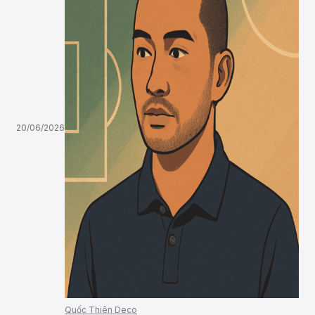
20/06/2026
Quốc Thiên Deco