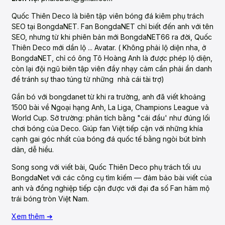
Quốc Thiên Deco là biên tập viên bóng đá kiêm phụ trách
SEO tại BongdaNET. Fan BongdaNET chỉ biết đến anh với tên
SEO, nhưng từ khi phiên bản mới BongdaNET66 ra đời, Quốc
Thiên Deco mới dần lộ ... Avatar. ( Không phải lộ diện nha, ở
BongdaNET, chỉ có ông Tô Hoàng Anh là được phép lộ diện,
còn lại đội ngũ biên tập viên đầy nhạy cảm cần phải ẩn danh
để tránh sự thao túng từ những nhà cái tài trợ)
Gắn bó với bongdanet từ khi ra trường, anh đã viết khoảng
1500 bài về Ngoại hạng Anh, La Liga, Champions League và
World Cup. Sở trường: phân tích bằng "cái đầu' như đúng lối
chơi bóng của Deco. Giúp fan Việt tiếp cận với những khía
cạnh gai góc nhất của bóng đá quốc tế bằng ngòi bút bình
dân, dễ hiểu.
Song song với viết bài, Quốc Thiên Deco phụ trách tối ưu
BongdaNet với các công cụ tìm kiếm — đảm bảo bài viết của
anh và đồng nghiệp tiếp cận được với đại đa số Fan hâm mộ
trái bóng tròn Việt Nam.
Xem thêm ➔