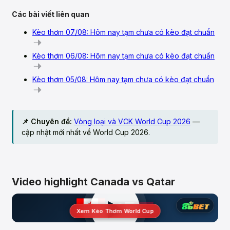
Các bài viết liên quan
Kèo thơm 07/08: Hôm nay tạm chưa có kèo đạt chuẩn
Kèo thơm 06/08: Hôm nay tạm chưa có kèo đạt chuẩn
Kèo thơm 05/08: Hôm nay tạm chưa có kèo đạt chuẩn
📌 Chuyên đề:
Vòng loại và VCK World Cup 2026
—
cập nhật mới nhất về World Cup 2026.
Video highlight Canada vs Qatar
▶
VS
Xem Kèo Thơm World Cup