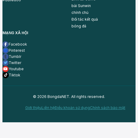
bài
Sunwin
chính chủ
Đối tác
kết quả
bóng đá
MẠNG XÃ HỘI
Facebook
Pinterest
Tumblr
Twitter
Youtube
Tiktok
© 2026 BongdaNET. All rights reserved.
Giới thiệu
Liên hệ
Điều khoản sử dụng
Chính sách bảo mật