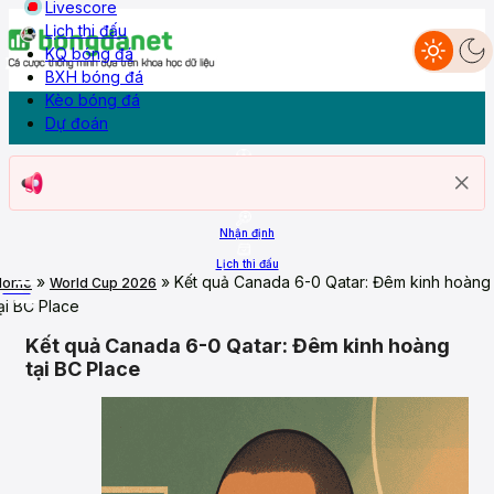
Livescore
Lịch thi đấu
KQ bóng đá
Dự đoán
BXH bóng đá
Nhận định
Livescore
Lịch thi đấu
KQ Bóng đá
BXH
Kèo bóng đá
Kèo bóng đá
Dự đoán
Trang chủ
ASEAN Cup 26
Nhận định
Lịch thi đấu
»
»
Kết quả Canada 6-0 Qatar: Đêm kinh hoàng
Home
World Cup 2026
More
ại BC Place
Kết quả Canada 6-0 Qatar: Đêm kinh hoàng
tại BC Place