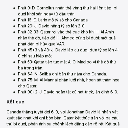
Phút 9: D. Cornelius nhận thẻ vàng thứ hai liên tiếp, bị
đuổi khỏi sân ngay từ đầu trận.
Phút 16: C. Larin mở tỷ số cho Canada.
Phút 29: J. David nâng tỷ số lên 2-0.
Phút 32-33: Qatar rơi vào thế cực khó khi H. Al Amin
nhận thẻ đỏ, tiếp đó H. Ahmed cũng bị đuổi; một quả
phạt đền bị hủy qua VAR.
Phút 45+3 và 48: J. David lập cú đúp, đưa tỷ số lên 4-
0 chỉ sau hiệp một.
Phút 53: Qatar tiếp tục mất A. O. Madibo vì thẻ đỏ thứ
ba trong trận.
Phút 64: N. Saliba ghi bàn thứ năm cho Canada.
Phút 75: M. Al Mannai phản lưới nhà, hoàn tất thảm họa
cho Qatar.
Phút 90+2: J. David hoàn tất cú hat-trick, ấn định 6-0.
Kết cục
Canada thắng tuyệt đối 6-0, với Jonathan David là nhân vật
xuất sắc nhất khi ghi bốn bàn. Qatar kết thúc trận với ba cầu
thủ bị đuổi, phản ánh sự chênh lệch đẳng cấp rõ rệt. Kết quả