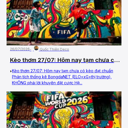
26/07/2026
Quốc Thiên Deco
Kèo thơm 27/07: Hôm nay tạm chưa có
kèo đạt chuẩn
Kèo thơm 27/07: Hôm nay tạm chưa có kèo đạt chuẩn
Phân tích thống kê BongdaNET (ELO+xG+thị trường),
KHÔNG phải lời khuyên đặt cược Hệ...