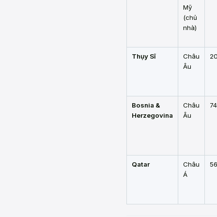
Mỹ
(chủ
nhà)
Thụy Sĩ
Châu
2
Âu
Bosnia &
Châu
7
Herzegovina
Âu
Qatar
Châu
5
Á