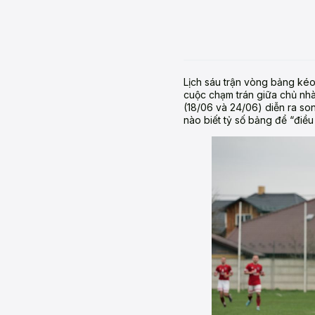
Lịch sáu trận vòng bảng kéo
cuộc chạm trán giữa chủ nhà
(18/06 và 24/06) diễn ra s
nào biết tỷ số bảng để “điều 