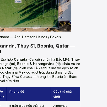
anada — Ảnh: Harrison Haines / Pexels
nada, Thụy Sĩ, Bosnia, Qatar —
g
6
tập hợp
Canada
(đại diện chủ nhà Bắc Mỹ),
Thụy
nh nghiệm),
Bosnia & Herzegovina
(đội châu Âu trở
và
Qatar
(đại diện châu Á kế thừa lứa vô địch Asian
 có chủ nhà Mexico vượt trội, Bảng B mang đặc
ữa Thụy Sĩ và Canada — trong khi Bosnia âm thầm
vai cửa dưới.
FA
Phong độ
Cầu thủ chủ
ank
chốt
0
5 trận giao hữu thắng 3
Alphonso