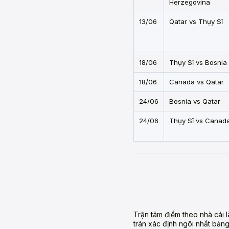
Herzegovina
13/06
Qatar vs Thụy Sĩ
18/06
Thụy Sĩ vs Bosnia
18/06
Canada vs Qatar
24/06
Bosnia vs Qatar
24/06
Thụy Sĩ vs Canad
Trận tâm điểm theo nhà cái 
trán xác định ngôi nhất bản