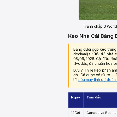
Tranh chấp ở Worl
Kèo Nhà Cái Bảng 
Bảng dưới gộp kèo trung 
decimal) từ
36–43 nhà c
08/06/2026. Cột “Dự đoán
(1÷odds, đã chuẩn hóa bi
Lưu ý: Tỷ lệ kèo phản ánh
đổi. Cá cược có rủi ro — 
từ
siêu máy tính dự đoán
Ngày
Trận đấu
12/06
Canada vs Bosnia