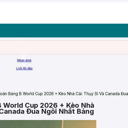
Trang chủ
ASEAN Cup 26
Nhận định
Lịch thi đấu
oán Bảng B World Cup 2026 + Kèo Nhà Cái: Thụy Sĩ Và Canada Đua
 World Cup 2026 + Kèo Nhà
à Canada Đua Ngôi Nhất Bảng