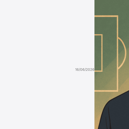
16/06/2026