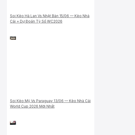
Soi Kèo Hà Lan Vs Nhật Bản 15/06 — Kèo Nhà
Cái + Dự Đoán Tỷ Số WC2026
Soi Kèo Mỹ Vs Paraguay 13/06 — Kèo Nhà Cái
World Cup 2026 Mới Nhất