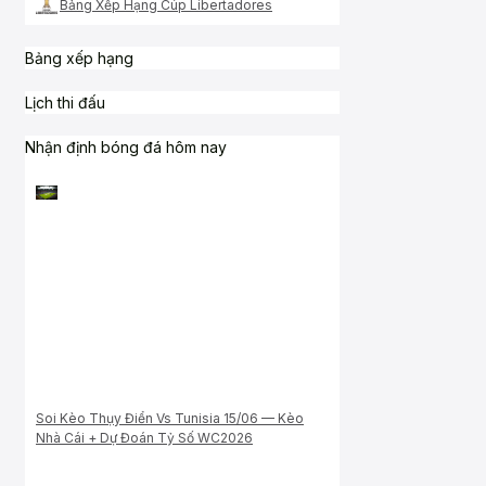
Bảng Xếp Hạng Cúp Libertadores
Bảng xếp hạng
Lịch thi đấu
Nhận định bóng đá hôm nay
Soi Kèo Thụy Điển Vs Tunisia 15/06 — Kèo
Nhà Cái + Dự Đoán Tỷ Số WC2026