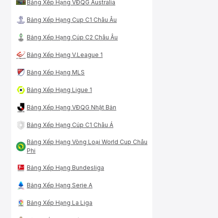
Bảng Xếp Hạng VĐQG Australia
Bảng Xếp Hạng Cup C1 Châu Âu
Bảng Xếp Hạng Cúp C2 Châu Âu
Bảng Xếp Hạng V.League 1
Bảng Xếp Hạng MLS
Bảng Xếp Hạng Ligue 1
Bảng Xếp Hạng VĐQG Nhật Bản
Bảng Xếp Hạng Cúp C1 Châu Á
Bảng Xếp Hạng Vòng Loại World Cup Châu
Phi
Bảng Xếp Hạng Bundesliga
Bảng Xếp Hạng Serie A
Bảng Xếp Hạng La Liga