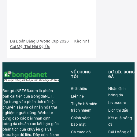
Dự Đoán Bảng D World Cup 2026 — Kèo Nhà
Cái Mỹ, Thổ Nhĩ Kỳ, Úc
VỀ CHÚNG
DỮ LIỆU BÓNG
TÔI
ĐÁ
Giới thiệu
Nhận định
BongdaNET66.com là phiên
bóng đá
Liên hệ
bản cải tiến của BongdaNET,
tập trung vào phân tích dữ liệu
Livescore
Tuyên bố miễn
chuyên sâu và cá nhân hóa trải
trách nhiệm
Lịch thi đấu
nghiệm người dùng. Website
Chính sách
Kết quả bóng
cung cấp các bài nhận định
bóng đá chuẩn xác kết hợp giữa
bảo mật
đá
phân tích của chuyên gia và
Cá cược có
BXH bóng đá
khoa học dữ liệu. Đây còn là kho