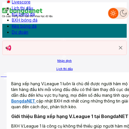
Livescore
Lịch thi đấu
KQ bóng đá
Dự đoán
BXH bóng đá
Nhận định
Livescore
Lịch thi đấu
KQ Bóng đá
BXH
Kèo bóng đá
Kèo bóng đá
Dự đoán
Trang chủ
ASEAN Cup 26
Nhận định
Lịch thi đấu
More
Bảng xếp hạng V.League 1 luôn là chủ đề được người hâm mộ
tâm hàng đầu khi mỗi vòng đấu đều có thể làm thay đổi cục d
dẫn đầu đến khu vực trụ hạng, mọi điểm số đều mang tính quy
BongdaNET
cập nhật BXH mới nhất cùng những thông tin giải đ
quan đến cách đọc, phân tích kèo.
Giới thiệu Bảng xếp hạng V.League 1 tại BongdaNET
BXH V.League 1 là công cụ không thể thiếu giúp người hâm mộ